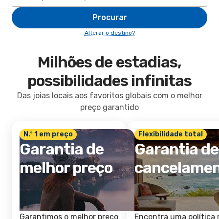
Procurar
Alterar o destino?
Milhões de estadias,
possibilidades infinitas
Das joias locais aos favoritos globais com o melhor
preço garantido
N.º 1 em preço
Flexibilidade total
Garantia de
Garantia de
melhor preço
cancelame
Garantimos o melhor preço
Encontra uma política 