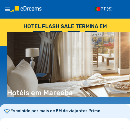
PT
(€)
HOTEL FLASH SALE TERMINA EM
--
:
--
:
--
:
--
DIAS
HORAS
MINUTOS
SEGUNDOS
Hotéis em Mareeba
Escolhido por mais de 8M de viajantes Prime