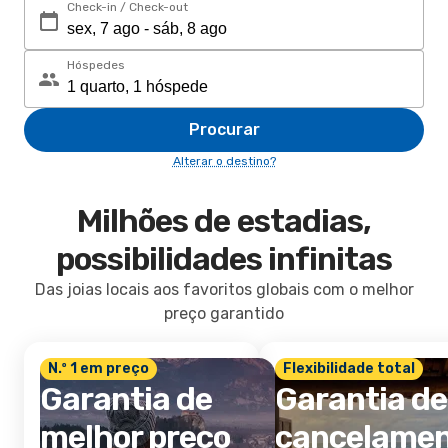
Check-in / Check-out
Hóspedes
Procurar
Alterar o destino?
Milhões de estadias,
possibilidades infinitas
Das joias locais aos favoritos globais com o melhor
preço garantido
N.º 1 em preço
Flexibilidade total
Garantia de
Garantia de
melhor preço
cancelame