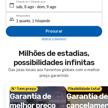
Check-in / Check-out
Hóspedes
Procurar
Alterar o destino?
Milhões de estadias,
possibilidades infinitas
Das joias locais aos favoritos globais com o melhor
preço garantido
N.º 1 em preço
Flexibilidade total
Garantia de
Garantia de
melhor preço
cancelame