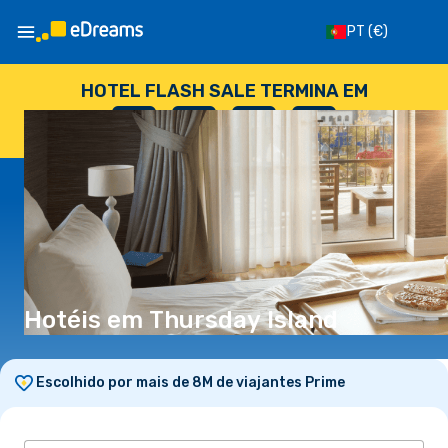
PT
(€)
HOTEL FLASH SALE TERMINA EM
--
:
--
:
--
:
--
DIAS
HORAS
MINUTOS
SEGUNDOS
Hotéis em Thursday Island
Escolhido por mais de 8M de viajantes Prime