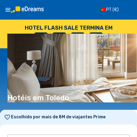
PT
(€)
HOTEL FLASH SALE TERMINA EM
--
:
--
:
--
:
--
DIAS
HORAS
MINUTOS
SEGUNDOS
Hotéis em Toledo
Escolhido por mais de 8M de viajantes Prime