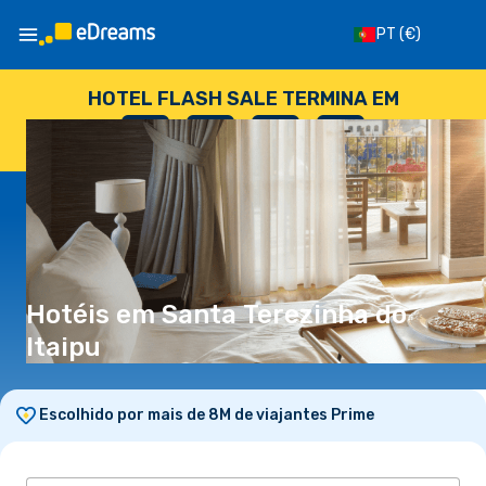
PT
(€)
HOTEL FLASH SALE TERMINA EM
--
:
--
:
--
:
--
DIAS
HORAS
MINUTOS
SEGUNDOS
Hotéis em Santa Terezinha do
Itaipu
Escolhido por mais de 8M de viajantes Prime