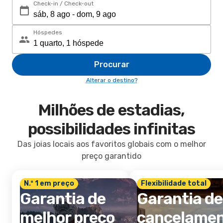
Check-in / Check-out
Hóspedes
Procurar
Alterar o destino?
Milhões de estadias,
possibilidades infinitas
Das joias locais aos favoritos globais com o melhor
preço garantido
N.º 1 em preço
Flexibilidade total
Garantia de
Garantia de
melhor preço
cancelame