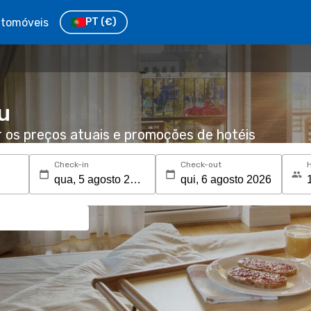
tomóveis
PT
(€)
u
r os preços atuais e promoções de hotéis
Check-in
Check-out