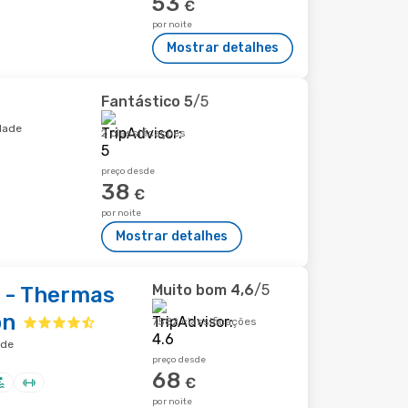
53
€
por noite
Mostrar detalhes
Fantástico
5
/5
dade
2 classificações
preço desde
38
€
por noite
Mostrar detalhes
Muito bom
4,6
/5
 - Thermas
on
7582 classificações
ade
preço desde
68
€
por noite