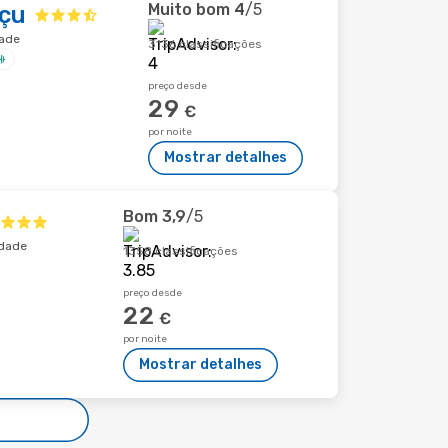
Muito bom
4
/5
açu
dade
3136 classificações
preço desde
29
€
por noite
Mostrar detalhes
Bom
3,9
/5
idade
1358 classificações
preço desde
22
€
por noite
Mostrar detalhes