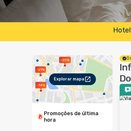
Hotel
O 
-20%
In
-21%
Do
Explorar mapa
-14%
Promoções de última
hora