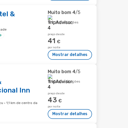
Muito bom
4
/5
tel &
1611 classificações
dade
preço desde
41
€
por noite
Mostrar detalhes
Muito bom
4
/5
&
1865 classificações
ional Inn
preço desde
43
€
u · 1,1 km de centro da
por noite
Mostrar detalhes