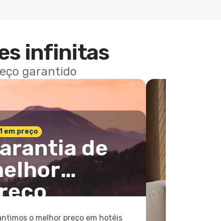
es infinitas
reço garantido
 1 em preço
arantia de
elhor
reço
ntimos o melhor preço em hotéis