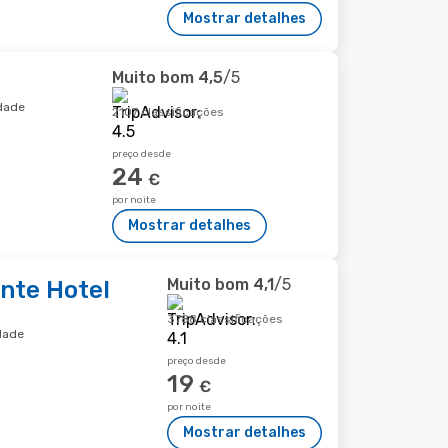
Mostrar detalhes
Muito bom
4,5
/5
idade
2107 classificações
preço desde
24
€
por noite
Mostrar detalhes
Muito bom
4,1
/5
nte Hotel
3788 classificações
dade
preço desde
19
€
por noite
Mostrar detalhes