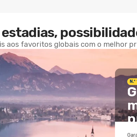
estadias, possibilidad
ais aos favoritos globais com o melhor p
N.º
G
m
p
Gara