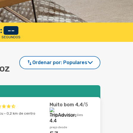
:
--
SEGUNDOS
Ordenar por:
Populares
Foz
Muito bom
4,4
/5
cu · 0,2 km de centro
2012 classificações
preço desde