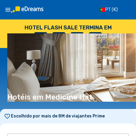
PT
(€)
HOTEL FLASH SALE TERMINA EM
--
:
--
:
--
:
--
DIAS
HORAS
MINUTOS
SEGUNDOS
Hotéis em Medicine Hat
Escolhido por mais de 8M de viajantes Prime