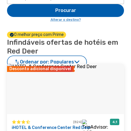
Procurar
Alterar o destino?
O melhor preço com Prime
Infindáveis ofertas de hotéis em
Red Deer
Ordenar por:
Populares
Desconto adicional disponível
(824)
4,1
iHOTEL & Conference Center Red Deer