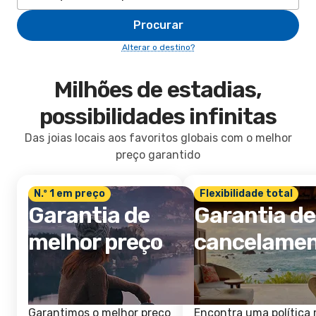
Procurar
Alterar o destino?
Milhões de estadias,
possibilidades infinitas
Das joias locais aos favoritos globais com o melhor
preço garantido
N.º 1 em preço
Flexibilidade total
Garantia de
Garantia de
melhor preço
cancelame
Garantimos o melhor preço
Encontra uma política 