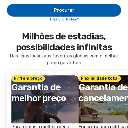
Procurar
Alterar o destino?
Milhões de estadias,
possibilidades infinitas
Das joias locais aos favoritos globais com o melhor
preço garantido
N.º 1 em preço
Flexibilidade total
Garantia de
Garantia de
melhor preço
cancelame
Garantimos o melhor preço
Encontra uma política 