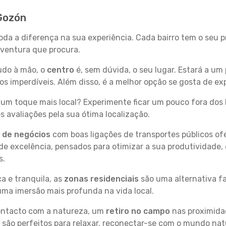
 Gozón
oda a diferença na sua experiência. Cada bairro tem o seu 
 aventura que procura.
tudo à mão, o
centro
é, sem dúvida, o seu lugar. Estará a um 
 imperdíveis. Além disso, é a melhor opção se gosta de exp
um toque mais local? Experimente ficar um pouco fora dos 
 avaliações pela sua ótima localização.
s de negócios
com boas ligações de transportes públicos of
e excelência, pensados para otimizar a sua produtividade,
s.
a e tranquila, as
zonas residenciais
são uma alternativa fa
uma imersão mais profunda na vida local.
contacto com a natureza, um
retiro no campo
nas proximida
 são perfeitos para relaxar, reconectar-se com o mundo nat