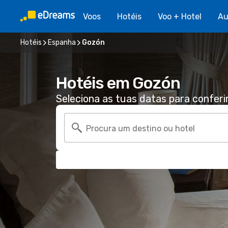
Voos
Hotéis
Voo + Hotel
Au
Hotéis
Espanha
Gozón
Hotéis em Gozón
Seleciona as tuas datas para conferi
Procura um destino ou hotel