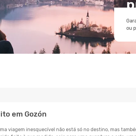
p
Gara
ou 
eito em Gozón
a viagem inesquecível não está só no destino, mas també