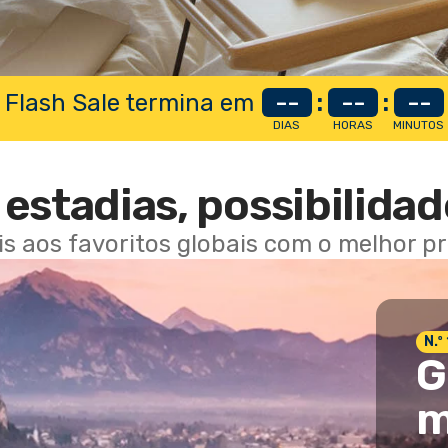
 Flash Sale termina em
--
:
--
:
--
DIAS
HORAS
MINUTOS
estadias, possibilidad
ais aos favoritos globais com o melhor p
N.º
G
m