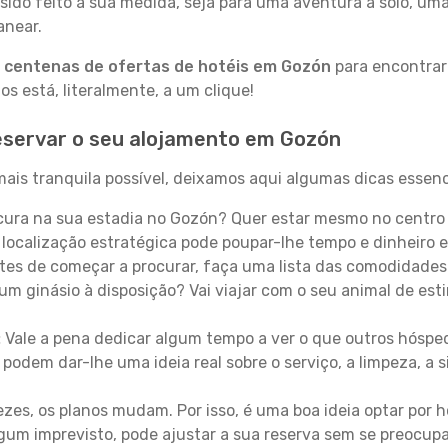
sido feito à sua medida, seja para uma aventura a solo, um
anear.
a
centenas de ofertas de hotéis em Gozón
para encontrar 
 está, literalmente, a um clique!
eservar o seu alojamento em Gozón
ais tranquila possível, deixamos aqui algumas dicas essenci
ura na sua estadia no Gozón? Quer estar mesmo no centro
localização estratégica pode poupar-lhe tempo e dinheiro 
es de começar a procurar, faça uma lista das comodidades 
um ginásio à disposição? Vai viajar com o seu animal de esti
:
Vale a pena dedicar algum tempo a ver o que outros hósped
 podem dar-lhe uma ideia real sobre o serviço, a limpeza, a
zes, os planos mudam. Por isso, é uma boa ideia optar por
 algum imprevisto, pode ajustar a sua reserva sem se preocup