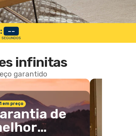
:
--
SEGUNDOS
es infinitas
reço garantido
 1 em preço
arantia de
elhor