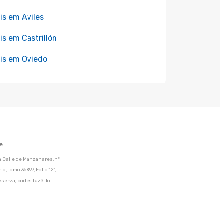
is em Aviles
is em Castrillón
is em Oviedo
e
m Calle de Manzanares, nº
d, Tomo 36897, Folio 121,
eserva, podes fazê-lo