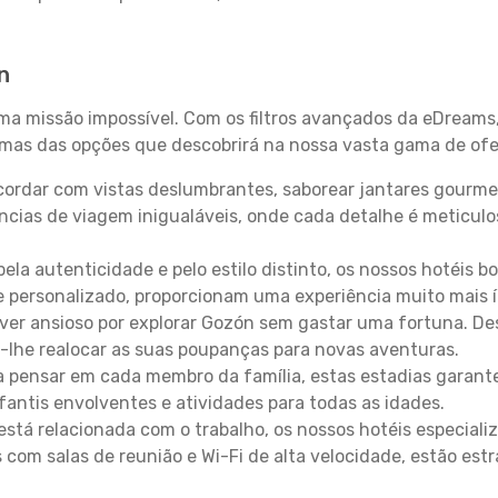
n
uma missão impossível. Com os filtros avançados da eDreams
gumas das opções que descobrirá na nossa vasta gama de ofe
ordar com vistas deslumbrantes, saborear jantares gourmet
ncias de viagem inigualáveis, onde cada detalhe é meticu
pela autenticidade e pelo estilo distinto, os nossos hotéis 
e personalizado, proporcionam uma experiência muito mais 
iver ansioso por explorar Gozón sem gastar uma fortuna. De
-lhe realocar as suas poupanças para novas aventuras.
 pensar em cada membro da família, estas estadias garante
antis envolventes e atividades para todas as idades.
stá relacionada com o trabalho, os nossos hotéis especiali
s com salas de reunião e Wi-Fi de alta velocidade, estão es