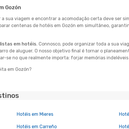
 em Gozón
 sua viagem e encontrar a acomodação certa deve ser simp
mparar centenas de hotéis em Gozón em simultâneo, garanti
istas em hotéis
. Connosco, pode organizar toda a sua vi
carro de aluguer. O nosso objetivo final é tornar o planeame
rar-se no que realmente importa: forjar memórias indelévei
feita em Gozón?
stinos
Hotéis em Mieres
Hoté
Hotéis em Carreño
Hoté