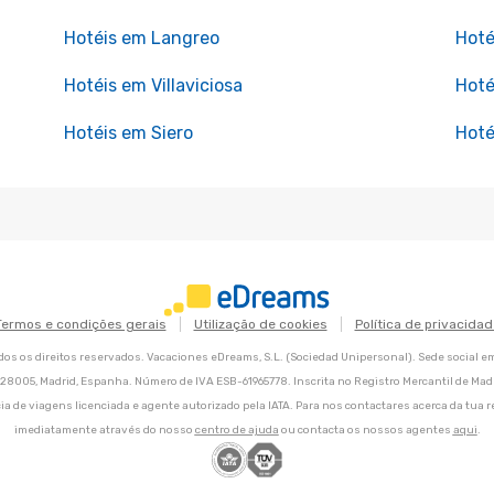
Hotéis em Langreo
Hoté
Hotéis em Villaviciosa
Hoté
Hotéis em Siero
Hoté
Termos e condições gerais
Utilização de cookies
Política de privacidad
os os direitos reservados. Vacaciones eDreams, S.L. (Sociedad Unipersonal). Sede social e
8, 28005, Madrid, Espanha. Número de IVA ESB-61965778. Inscrita no Registro Mercantil de Madri
ia de viagens licenciada e agente autorizado pela IATA. Para nos contactares acerca da tua r
imediatamente através do nosso
centro de ajuda
ou contacta os nossos agentes
aqui
.