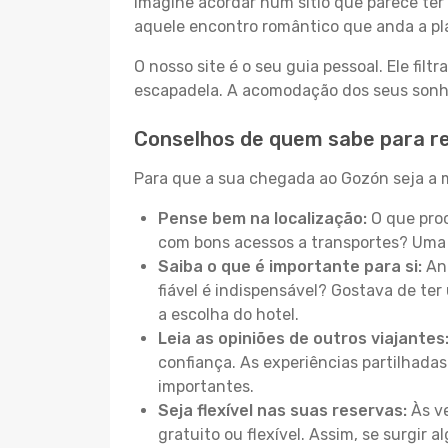
Imagine acordar num sítio que parece ter 
aquele encontro romântico que anda a pl
O nosso site é o seu guia pessoal. Ele filtr
escapadela. A acomodação dos seus sonhos
Conselhos de quem sabe para r
Para que a sua chegada ao Gozón seja a m
Pense bem na localização:
O que proc
com bons acessos a transportes? Uma 
Saiba o que é importante para si:
Ant
fiável é indispensável? Gostava de ter 
a escolha do hotel.
Leia as opiniões de outros viajantes
confiança. As experiências partilhadas
importantes.
Seja flexível nas suas reservas:
Às ve
gratuito ou flexível. Assim, se surgir