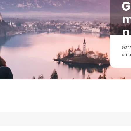
G
m
p
Gara
ou 