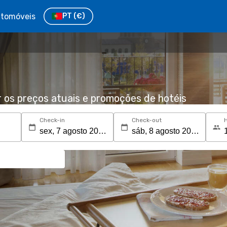
tomóveis
PT
(€)
r os preços atuais e promoções de hotéis
Check-in
Check-out