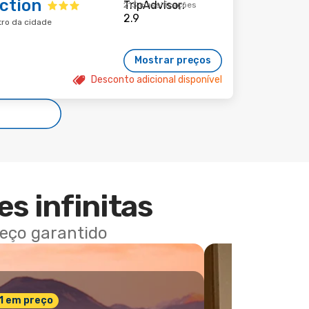
ction
213 classificações
ntro da cidade
Mostrar preços
Desconto adicional disponível
es infinitas
reço garantido
 1 em preço