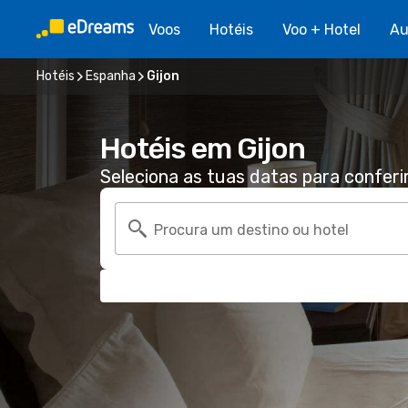
Voos
Hotéis
Voo + Hotel
Au
Hotéis
Espanha
Gijon
Hotéis em Gijon
Seleciona as tuas datas para conferi
Procura um destino ou hotel