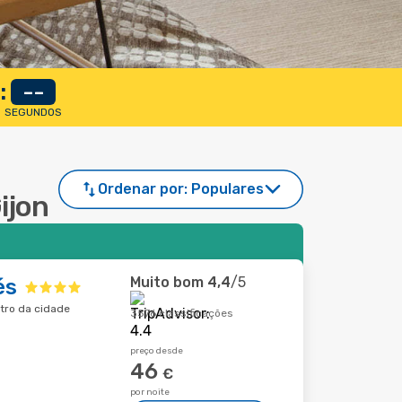
:
--
SEGUNDOS
Ordenar por:
Populares
ijon
Muito bom
4,4
/5
és
ntro da cidade
3576 classificações
preço desde
46
€
por noite