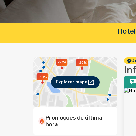
Hotel
O 
-21%
-20%
In
-18%
Explorar mapa
Promoções de última
hora