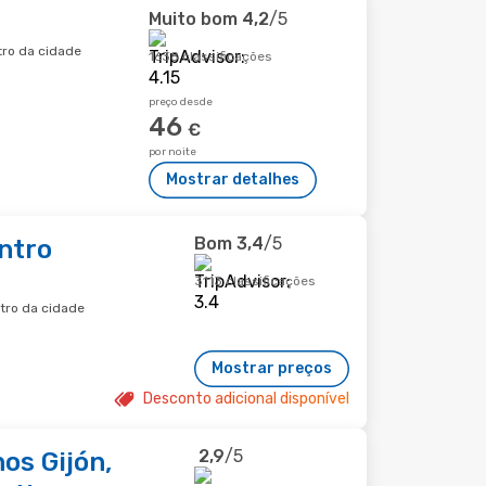
Muito bom
4,2
/5
ntro da cidade
1638 classificações
preço desde
46
€
por noite
Mostrar detalhes
Bom
3,4
/5
ntro
3113 classificações
ntro da cidade
Mostrar preços
Desconto adicional disponível
2,9
/5
os Gijón,