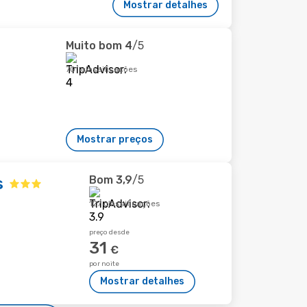
Mostrar detalhes
Muito bom
4
/5
701 classificações
Mostrar preços
Bom
3,9
/5
s
127 classificações
preço desde
31
€
por noite
Mostrar detalhes