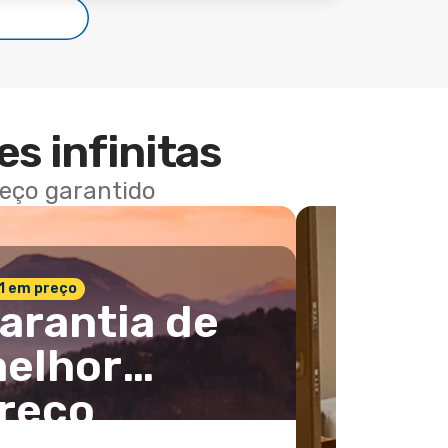
es infinitas
reço garantido
 1 em preço
arantia de
elhor
reço