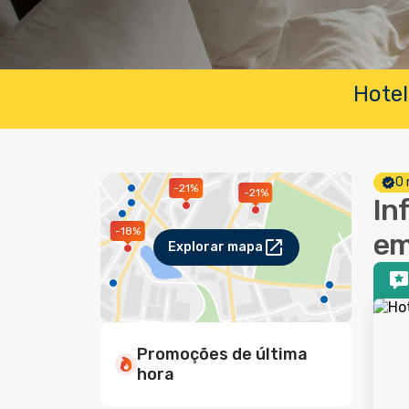
Hotel
O 
-21%
-21%
In
-18%
em
Explorar mapa
Promoções de última
hora