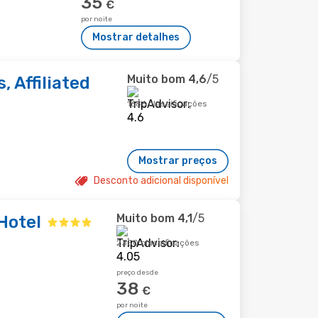
35
€
por noite
Mostrar detalhes
Muito bom
4,6
/5
, Affiliated
1686 classificações
Mostrar preços
Desconto adicional disponível
Muito bom
4,1
/5
 Hotel
2350 classificações
preço desde
38
€
por noite