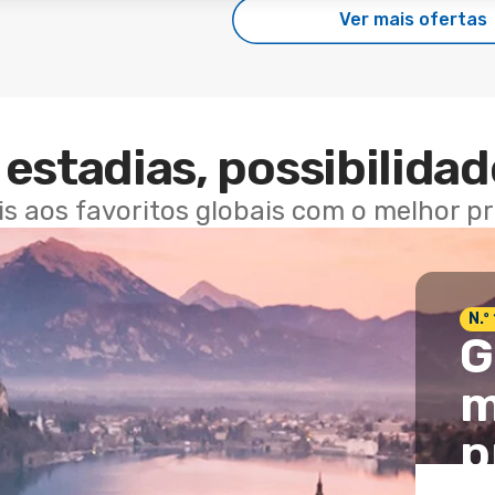
Ver mais ofertas
estadias, possibilidad
ais aos favoritos globais com o melhor p
N.º
G
m
p