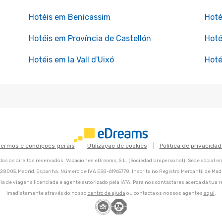
Hotéis em Benicassim
Hoté
Hotéis em Província de Castellón
Hoté
Hotéis em la Vall d'Uixó
Hoté
Termos e condições gerais
Utilização de cookies
Política de privacidad
os os direitos reservados. Vacaciones eDreams, S.L. (Sociedad Unipersonal). Sede social e
8, 28005, Madrid, Espanha. Número de IVA ESB-61965778. Inscrita no Registro Mercantil de Madri
ia de viagens licenciada e agente autorizado pela IATA. Para nos contactares acerca da tua r
imediatamente através do nosso
centro de ajuda
ou contacta os nossos agentes
aqui
.