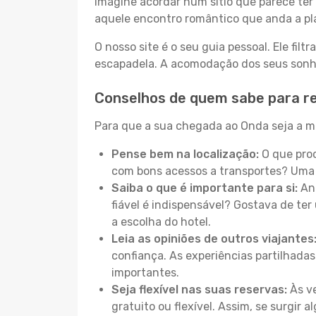
Imagine acordar num sítio que parece ter 
aquele encontro romântico que anda a pl
O nosso site é o seu guia pessoal. Ele filtr
escapadela. A acomodação dos seus sonhos
Conselhos de quem sabe para r
Para que a sua chegada ao Onda seja a ma
Pense bem na localização:
O que proc
com bons acessos a transportes? Uma 
Saiba o que é importante para si:
Ant
fiável é indispensável? Gostava de ter 
a escolha do hotel.
Leia as opiniões de outros viajantes
confiança. As experiências partilhadas
importantes.
Seja flexível nas suas reservas:
Às ve
gratuito ou flexível. Assim, se surgir