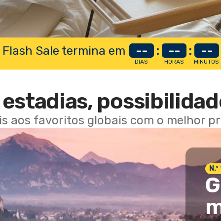
 Flash Sale termina em
--
:
--
:
--
DIAS
HORAS
MINUTOS
estadias, possibilidad
ais aos favoritos globais com o melhor p
N.º
G
m