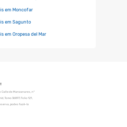
is em Moncofar
is em Sagunto
is em Oropesa del Mar
e
m Calle de Manzanares, nº
d, Tomo 36897, Folio 121,
eserva, podes fazê-lo