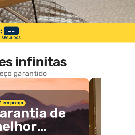
:
--
SEGUNDOS
es infinitas
reço garantido
 1 em preço
arantia de
elhor