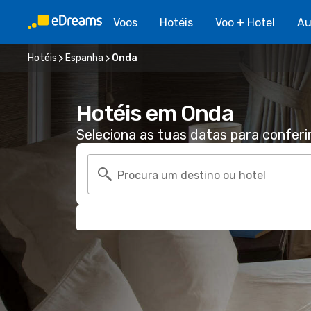
Voos
Hotéis
Voo + Hotel
Au
Hotéis
Espanha
Onda
Hotéis em Onda
Seleciona as tuas datas para conferi
Procura um destino ou hotel