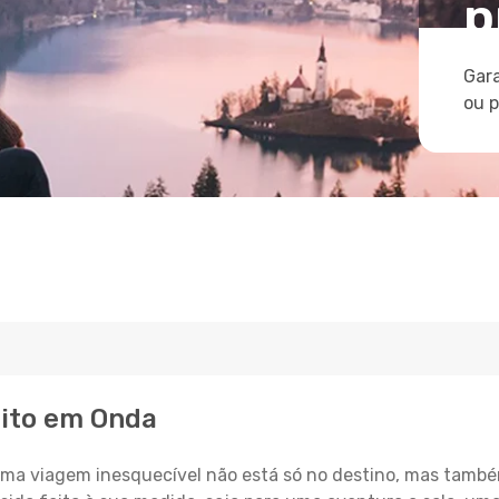
p
Gara
ou 
eito em Onda
a viagem inesquecível não está só no destino, mas també