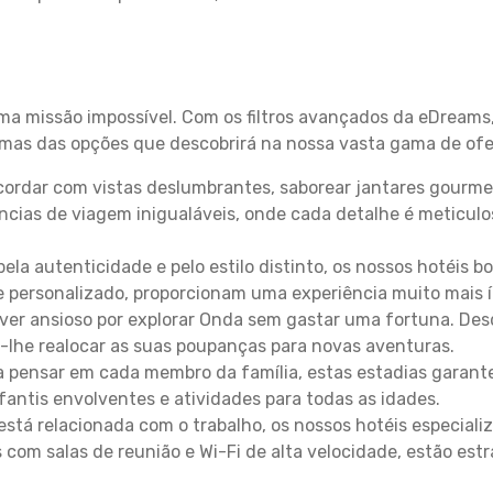
uma missão impossível. Com os filtros avançados da eDreams
gumas das opções que descobrirá na nossa vasta gama de ofe
ordar com vistas deslumbrantes, saborear jantares gourmet
ncias de viagem inigualáveis, onde cada detalhe é meticu
pela autenticidade e pelo estilo distinto, os nossos hotéis 
e personalizado, proporcionam uma experiência muito mais 
iver ansioso por explorar Onda sem gastar uma fortuna. Des
-lhe realocar as suas poupanças para novas aventuras.
 pensar em cada membro da família, estas estadias garante
antis envolventes e atividades para todas as idades.
stá relacionada com o trabalho, os nossos hotéis especiali
s com salas de reunião e Wi-Fi de alta velocidade, estão es