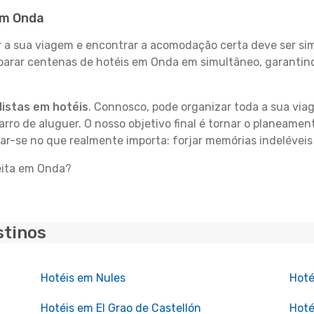
 em Onda
 sua viagem e encontrar a acomodação certa deve ser simp
mparar centenas de hotéis em Onda em simultâneo, garantin
istas em hotéis
. Connosco, pode organizar toda a sua vi
carro de aluguer. O nosso objetivo final é tornar o planeame
rar-se no que realmente importa: forjar memórias indelévei
eita em Onda?
stinos
Hotéis em Nules
Hoté
Hotéis em El Grao de Castellón
Hoté