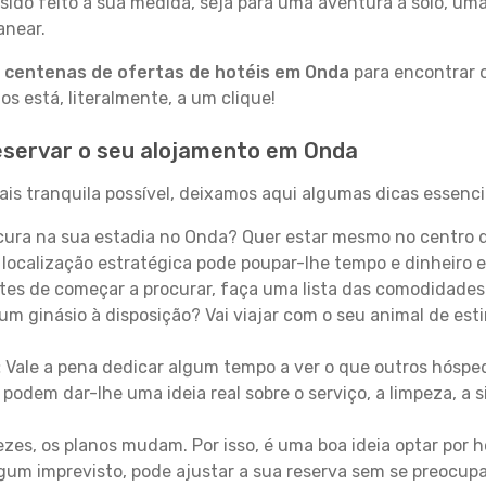
sido feito à sua medida, seja para uma aventura a solo, um
anear.
a
centenas de ofertas de hotéis em Onda
para encontrar o
 está, literalmente, a um clique!
eservar o seu alojamento em Onda
is tranquila possível, deixamos aqui algumas dicas essencia
ura na sua estadia no Onda? Quer estar mesmo no centro 
localização estratégica pode poupar-lhe tempo e dinheiro 
es de começar a procurar, faça uma lista das comodidades 
um ginásio à disposição? Vai viajar com o seu animal de esti
:
Vale a pena dedicar algum tempo a ver o que outros hósped
 podem dar-lhe uma ideia real sobre o serviço, a limpeza, a
zes, os planos mudam. Por isso, é uma boa ideia optar por
 algum imprevisto, pode ajustar a sua reserva sem se preocup