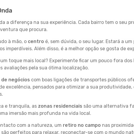
 Onda
da a diferença na sua experiência. Cada bairro tem o seu p
 aventura que procura.
tudo à mão, o
centro
é, sem dúvida, o seu lugar. Estará a um 
 imperdíveis. Além disso, é a melhor opção se gosta de exp
um toque mais local? Experimente ficar um pouco fora dos 
 avaliações pela sua ótima localização.
s de negócios
com boas ligações de transportes públicos of
e excelência, pensados para otimizar a sua produtividade,
s.
a e tranquila, as
zonas residenciais
são uma alternativa fa
uma imersão mais profunda na vida local.
contacto com a natureza, um
retiro no campo
nas proximida
 são perfeitos para relaxar, reconectar-se com o mundo nat