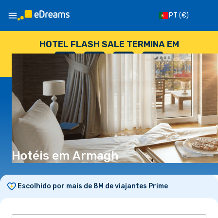
PT
(€)
HOTEL FLASH SALE TERMINA EM
--
:
--
:
--
:
--
DIAS
HORAS
MINUTOS
SEGUNDOS
Hotéis em Armagh
Escolhido por mais de 8M de viajantes Prime