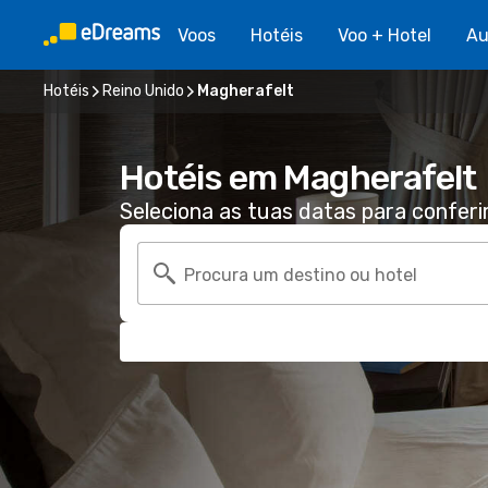
Voos
Hotéis
Voo + Hotel
Au
Hotéis
Reino Unido
Magherafelt
Hotéis em Magherafelt
Seleciona as tuas datas para conferi
Procura um destino ou hotel