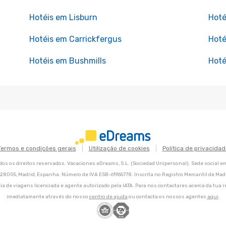
Hotéis em Lisburn
Hot
Hotéis em Carrickfergus
Hoté
Hotéis em Bushmills
Hoté
Termos e condições gerais
Utilização de cookies
Política de privacidad
os os direitos reservados. Vacaciones eDreams, S.L. (Sociedad Unipersonal). Sede social e
8, 28005, Madrid, Espanha. Número de IVA ESB-61965778. Inscrita no Registro Mercantil de Madri
ia de viagens licenciada e agente autorizado pela IATA. Para nos contactares acerca da tua r
imediatamente através do nosso
centro de ajuda
ou contacta os nossos agentes
aqui
.