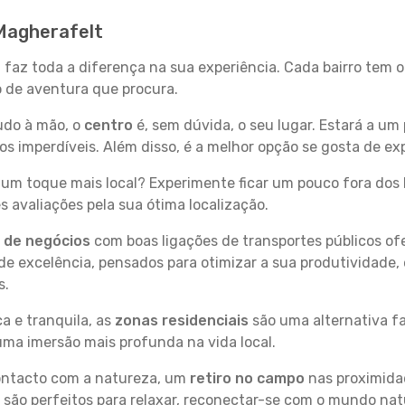
 Magherafelt
 faz toda a diferença na sua experiência. Cada bairro tem 
po de aventura que procura.
tudo à mão, o
centro
é, sem dúvida, o seu lugar. Estará a um 
 imperdíveis. Além disso, é a melhor opção se gosta de exp
um toque mais local? Experimente ficar um pouco fora dos 
 avaliações pela sua ótima localização.
s de negócios
com boas ligações de transportes públicos of
e excelência, pensados para otimizar a sua produtividade,
s.
a e tranquila, as
zonas residenciais
são uma alternativa fa
uma imersão mais profunda na vida local.
contacto com a natureza, um
retiro no campo
nas proximida
 são perfeitos para relaxar, reconectar-se com o mundo nat