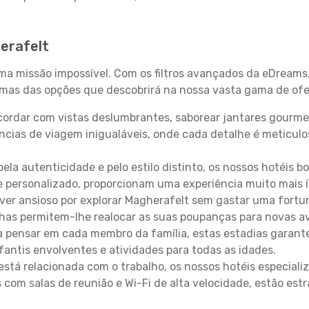
erafelt
uma missão impossível. Com os filtros avançados da eDreams
gumas das opções que descobrirá na nossa vasta gama de ofe
ordar com vistas deslumbrantes, saborear jantares gourmet
ncias de viagem inigualáveis, onde cada detalhe é meticu
pela autenticidade e pelo estilo distinto, os nossos hotéis 
e personalizado, proporcionam uma experiência muito mais 
iver ansioso por explorar Magherafelt sem gastar uma fortu
lhas permitem-lhe realocar as suas poupanças para novas a
 pensar em cada membro da família, estas estadias garante
antis envolventes e atividades para todas as idades.
stá relacionada com o trabalho, os nossos hotéis especiali
s com salas de reunião e Wi-Fi de alta velocidade, estão es