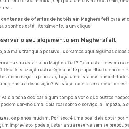
sido feito à sua medida, seja para uma aventura a solo, um
anear.
a
centenas de ofertas de hotéis em Magherafelt
para enc
s sonhos está, literalmente, a um clique!
eservar o seu alojamento em Magherafelt
ja a mais tranquila possível, deixamos aqui algumas dicas e
ura na sua estadia no Magherafelt? Quer estar mesmo no c
? Uma localização estratégica pode poupar-lhe tempo e din
es de começar a procurar, faça uma lista das comodidades 
um ginásio à disposição? Vai viajar com o seu animal de esti
:
Vale a pena dedicar algum tempo a ver o que outros hósped
 podem dar-lhe uma ideia real sobre o serviço, a limpeza, a
zes, os planos mudam. Por isso, é uma boa ideia optar por
 algum imprevisto, pode ajustar a sua reserva sem se preocup