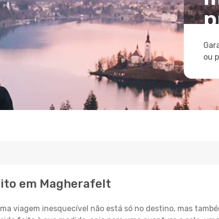
p
Gara
ou 
eito em Magherafelt
a viagem inesquecível não está só no destino, mas també