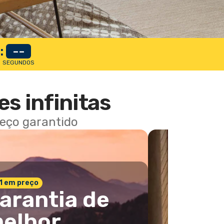
:
--
SEGUNDOS
es infinitas
reço garantido
 1 em preço
arantia de
elhor