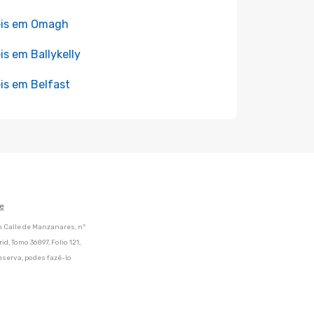
éis em Omagh
is em Ballykelly
is em Belfast
e
m Calle de Manzanares, nº
d, Tomo 36897, Folio 121,
eserva, podes fazê-lo