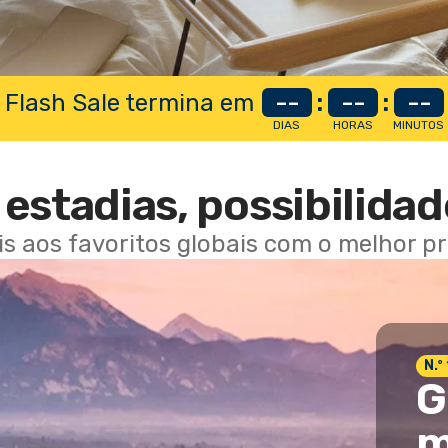
 Flash Sale termina em
--
:
--
:
--
DIAS
HORAS
MINUTOS
estadias, possibilidad
ais aos favoritos globais com o melhor p
N.º
G
m