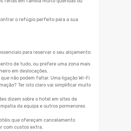
as férias em família muito queridas ou
ontrar o refúgio perfeito para a sua
ssenciais para reservar o seu alojamento:
entro de tudo, ou prefere uma zona mais
heiro em deslocações.
que não podem faltar. Uma ligação Wi-Fi
mação? Ter isto claro vai simplificar muito
es dizem sobre o hotel em sites de
 simpatia da equipa e outros pormenores
 hotéis que ofereçam cancelamento
ar com custos extra.