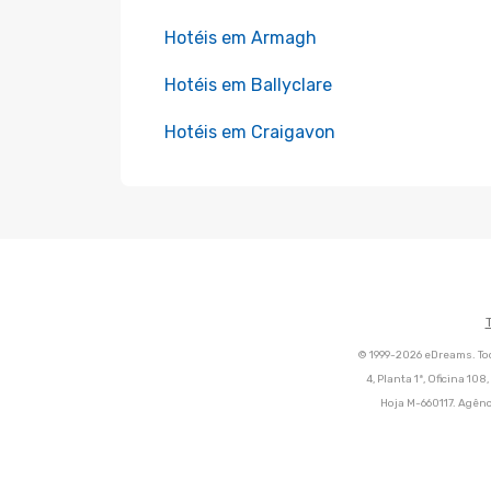
Hotéis em Armagh
Hotéis em Ballyclare
Hotéis em Craigavon
© 1999-2026 eDreams. Tod
4, Planta 1ª, Oficina 10
Hoja M-660117. Agênc