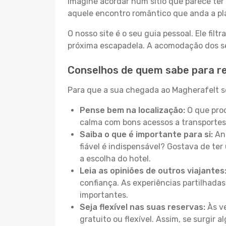
Imagine acordar num sítio que parece ter 
aquele encontro romântico que anda a pl
O nosso site é o seu guia pessoal. Ele filtr
próxima escapadela. A acomodação dos seu
Conselhos de quem sabe para r
Para que a sua chegada ao Magherafelt se
Pense bem na localização:
O que proc
calma com bons acessos a transportes
Saiba o que é importante para si:
Ant
fiável é indispensável? Gostava de ter 
a escolha do hotel.
Leia as opiniões de outros viajantes
confiança. As experiências partilhadas
importantes.
Seja flexível nas suas reservas:
Às ve
gratuito ou flexível. Assim, se surgir