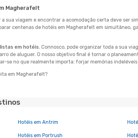
 em Magherafelt
 sua viagem e encontrar a acomodação certa deve ser simp
mparar centenas de hotéis em Magherafelt em simultâneo, g
istas em hotéis
. Connosco, pode organizar toda a sua vi
carro de aluguer. O nosso objetivo final é tornar o planeame
rar-se no que realmente importa: forjar memórias indelévei
eita em Magherafelt?
stinos
Hotéis em Antrim
Hoté
Hotéis em Portrush
Hoté