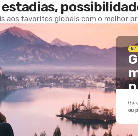
estadias, possibilidad
ais aos favoritos globais com o melhor p
N.º
G
m
p
Gara
ou 