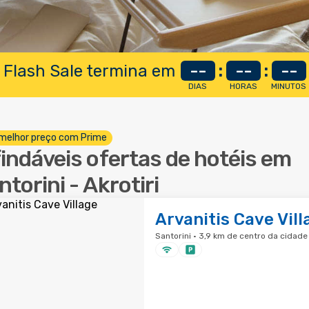
 Flash Sale termina em
--
:
--
:
--
DIAS
HORAS
MINUTOS
melhor preço com Prime
findáveis ofertas de hotéis em
ntorini - Akrotiri
Arvanitis Cave Vill
Santorini · 3,9 km de centro da cidade