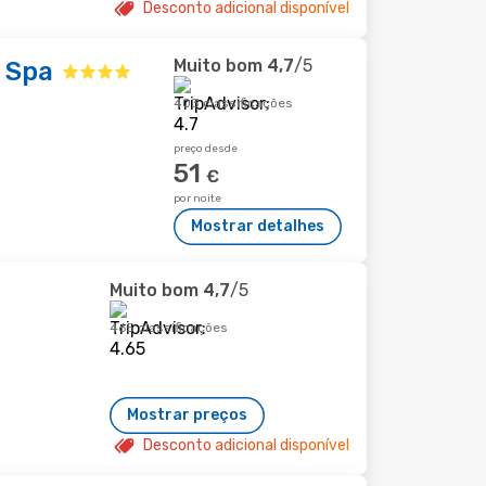
Desconto adicional disponível
Muito bom
4,7
/5
 Spa
403 classificações
preço desde
51
€
por noite
Mostrar detalhes
Muito bom
4,7
/5
465 classificações
Mostrar preços
Desconto adicional disponível