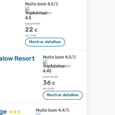
Muito bom
4,5
/5
116 classificações
preço desde
22
€
por noite
Mostrar detalhes
Muito bom
4,5
/5
alow Resort
286 classificações
preço desde
36
€
por noite
Mostrar detalhes
Muito bom
4,4
/5
age