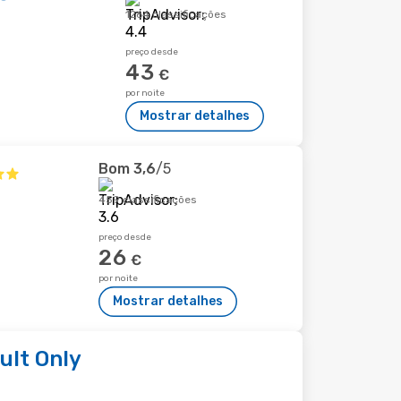
1264 classificações
preço desde
43
€
por noite
Mostrar detalhes
Bom
3,6
/5
459 classificações
preço desde
26
€
por noite
Mostrar detalhes
dult Only