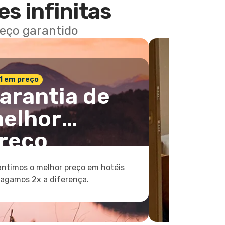
es infinitas
reço garantido
 1 em preço
arantia de
elhor
reço
ntimos o melhor preço em hotéis
pagamos 2x a diferença.