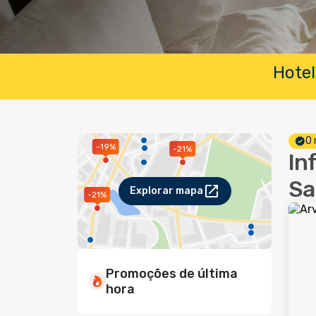
Hotel
O 
-19%
-21%
In
Sa
Explorar mapa
-21%
Promoções de última
hora