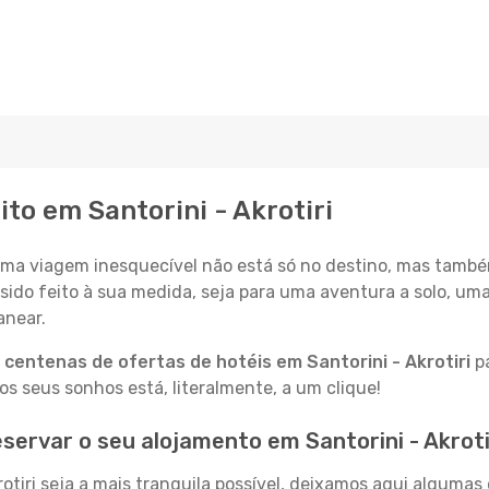
ito em Santorini - Akrotiri
a viagem inesquecível não está só no destino, mas també
sido feito à sua medida, seja para uma aventura a solo, um
anear.
a
centenas de ofertas de hotéis em Santorini - Akrotiri
pa
 seus sonhos está, literalmente, a um clique!
ervar o seu alojamento em Santorini - Akroti
otiri seja a mais tranquila possível, deixamos aqui algumas 