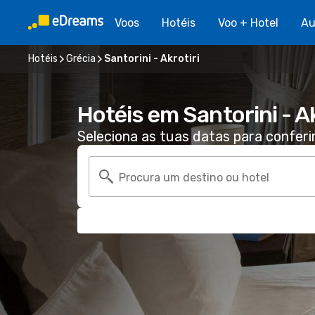
Voos
Hotéis
Voo + Hotel
Au
Hotéis
Grécia
Santorini - Akrotiri
Hotéis em Santorini - Ak
Seleciona as tuas datas para conferi
Procura um destino ou hotel