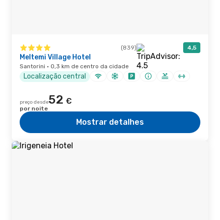
(839)
4,5
Meltemi Village Hotel
Santorini · 0,3 km de centro da cidade
Localização central
52
€
preço desde
por noite
Mostrar detalhes