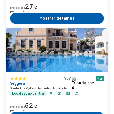
27
€
preço desde
por noite
Mostrar detalhes
(823)
4,1
Veggera
Santorini · 0,4 km de centro da cidade
Localização central
52
€
preço desde
por noite