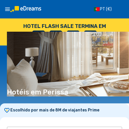
PT
(€)
HOTEL FLASH SALE TERMINA EM
--
:
--
:
--
:
--
DIAS
HORAS
MINUTOS
SEGUNDOS
Hotéis em Perissa
Escolhido por mais de 8M de viajantes Prime