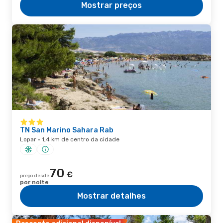
Mostrar preços
TN San Marino Sahara Rab
Lopar · 1,4 km de centro da cidade
70
€
preço desde
por noite
Mostrar detalhes