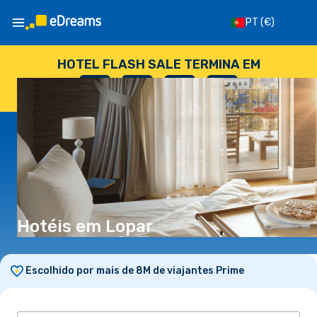
PT
(€)
HOTEL FLASH SALE TERMINA EM
--
:
--
:
--
:
--
DIAS
HORAS
MINUTOS
SEGUNDOS
Hotéis em Lopar
Escolhido por mais de 8M de viajantes Prime