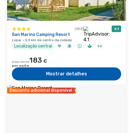
(183)
4,1
San Marino Camping Resort
Lopar · 0,9 km de centro da cidade
Localização central
183
€
preço desde
por noite
Mostrar detalhes
Desconto adicional disponível