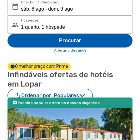
Check-in / Check-out
Hóspedes
Procurar
Alterar o destino?
O melhor preço com Prime
Infindáveis ofertas de hotéis
em Lopar
Ordenar por:
Populares
Escolha popular entre os nossos viajantes