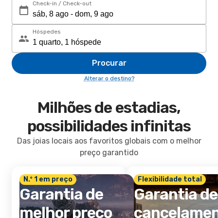
Check-in / Check-out
Hóspedes
Procurar
Alterar o destino?
Milhões de estadias,
possibilidades infinitas
Das joias locais aos favoritos globais com o melhor
preço garantido
N.º 1 em preço
Flexibilidade total
Garantia de
Garantia de
melhor preço
cancelame