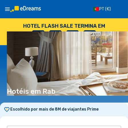
PT
(€)
HOTEL FLASH SALE TERMINA EM
--
:
--
:
--
:
--
DIAS
HORAS
MINUTOS
SEGUNDOS
Hotéis em Rab
Escolhido por mais de 8M de viajantes Prime