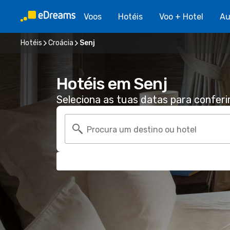
Voos
Hotéis
Voo + Hotel
Au
Hotéis
Croácia
Senj
Hotéis em Senj
Seleciona as tuas datas para conferi
Procura um destino ou hotel