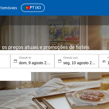
tomóveis
PT
(€)
r os preços atuais e promoções de hotéis
Check-in
Check-out