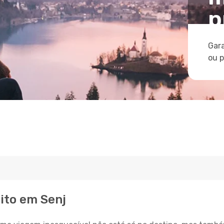
p
Gara
ou 
ito em Senj