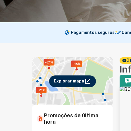
Pagamentos seguros
Canc
O 
-21%
-16%
In
Explorar mapa
-21%
Promoções de última
hora