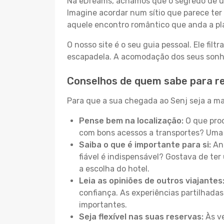
Na eDreams, achamos que o segredo de um
Imagine acordar num sítio que parece ter 
aquele encontro romântico que anda a pl
O nosso site é o seu guia pessoal. Ele filtr
escapadela. A acomodação dos seus sonhos
Conselhos de quem sabe para re
Para que a sua chegada ao Senj seja a mai
Pense bem na localização:
O que proc
com bons acessos a transportes? Uma 
Saiba o que é importante para si:
Ant
fiável é indispensável? Gostava de ter 
a escolha do hotel.
Leia as opiniões de outros viajantes
confiança. As experiências partilhadas
importantes.
Seja flexível nas suas reservas:
Às ve