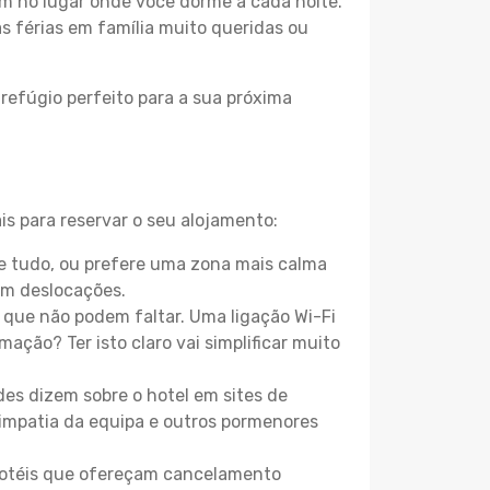
m no lugar onde você dorme a cada noite.
as férias em família muito queridas ou
refúgio perfeito para a sua próxima
is para reservar o seu alojamento:
e tudo, ou prefere uma zona mais calma
em deslocações.
que não podem faltar. Uma ligação Wi-Fi
mação? Ter isto claro vai simplificar muito
es dizem sobre o hotel em sites de
 simpatia da equipa e outros pormenores
 hotéis que ofereçam cancelamento