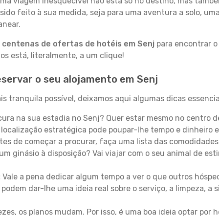
a viagem inesquecível não está só no destino, mas també
sido feito à sua medida, seja para uma aventura a solo, um
anear.
a
centenas de ofertas de hotéis em Senj
para encontrar o 
 está, literalmente, a um clique!
servar o seu alojamento em Senj
s tranquila possível, deixamos aqui algumas dicas essencia
ura na sua estadia no Senj? Quer estar mesmo no centro d
localização estratégica pode poupar-lhe tempo e dinheiro 
es de começar a procurar, faça uma lista das comodidades 
um ginásio à disposição? Vai viajar com o seu animal de esti
:
Vale a pena dedicar algum tempo a ver o que outros hósped
 podem dar-lhe uma ideia real sobre o serviço, a limpeza, a
zes, os planos mudam. Por isso, é uma boa ideia optar por