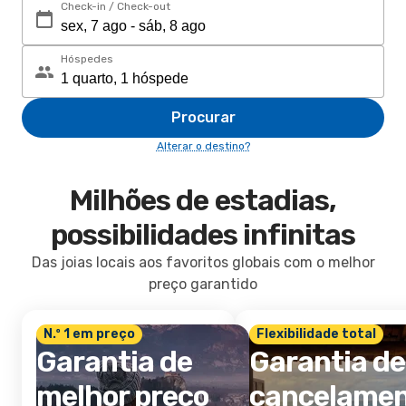
Check-in / Check-out
Hóspedes
Procurar
Alterar o destino?
Milhões de estadias,
possibilidades infinitas
Das joias locais aos favoritos globais com o melhor
preço garantido
N.º 1 em preço
Flexibilidade total
Garantia de
Garantia de
melhor preço
cancelame