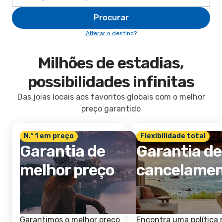
Procurar
Alterar o destino?
Milhões de estadias,
possibilidades infinitas
Das joias locais aos favoritos globais com o melhor
preço garantido
N.º 1 em preço
Flexibilidade total
Garantia de
Garantia de
melhor preço
cancelame
Garantimos o melhor preço
Encontra uma política 