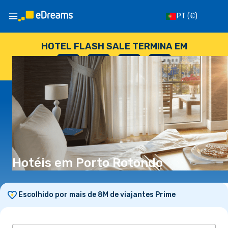
PT
(€)
HOTEL FLASH SALE TERMINA EM
--
:
--
:
--
:
--
DIAS
HORAS
MINUTOS
SEGUNDOS
Hotéis em Porto Rotondo
Escolhido por mais de 8M de viajantes Prime