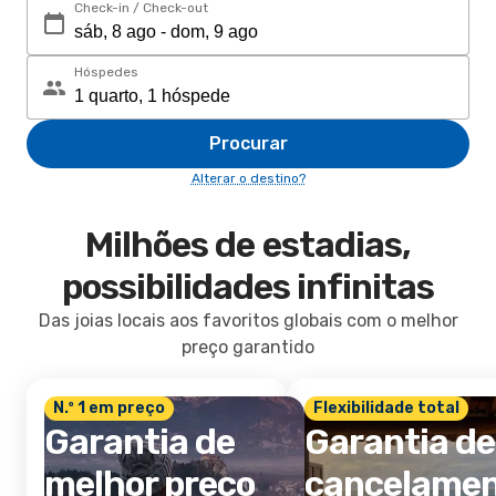
Check-in / Check-out
Hóspedes
Procurar
Alterar o destino?
Milhões de estadias,
possibilidades infinitas
Das joias locais aos favoritos globais com o melhor
preço garantido
N.º 1 em preço
Flexibilidade total
Garantia de
Garantia de
melhor preço
cancelame