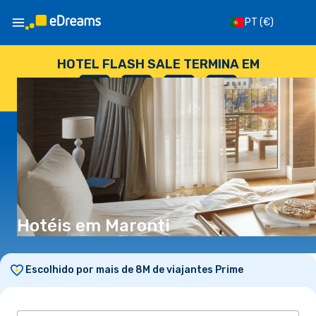
PT
(€)
HOTEL FLASH SALE TERMINA EM
--
:
--
:
--
:
--
DIAS
HORAS
MINUTOS
SEGUNDOS
Hotéis em Maronti
Escolhido por mais de 8M de viajantes Prime