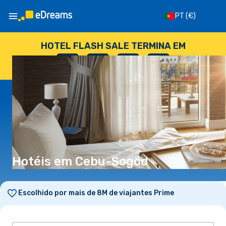
PT
(€)
HOTEL FLASH SALE TERMINA EM
--
:
--
:
--
:
--
DIAS
HORAS
MINUTOS
SEGUNDOS
Hotéis em Cebu-Sogod
Escolhido por mais de 8M de viajantes Prime