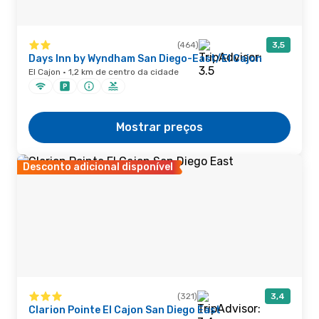
(464)
3,5
Days Inn by Wyndham San Diego-East/El Cajon
El Cajon · 1,2 km de centro da cidade
Mostrar preços
Desconto adicional disponível
(321)
3,4
Clarion Pointe El Cajon San Diego East