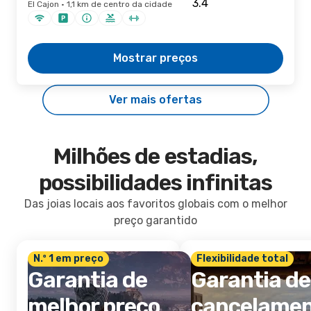
El Cajon · 1,1 km de centro da cidade
Mostrar preços
Ver mais ofertas
Milhões de estadias,
possibilidades infinitas
Das joias locais aos favoritos globais com o melhor
preço garantido
N.º 1 em preço
Flexibilidade total
Garantia de
Garantia de
melhor preço
cancelame