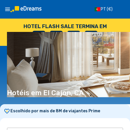
PT
(€)
HOTEL FLASH SALE TERMINA EM
--
:
--
:
--
:
--
DIAS
HORAS
MINUTOS
SEGUNDOS
Hotéis em El Cajon, CA
Escolhido por mais de 8M de viajantes Prime