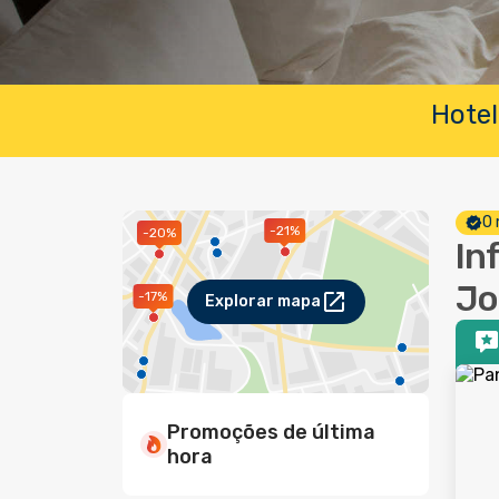
Hotel
O 
-21%
-20%
In
Jo
-17%
Explorar mapa
Promoções de última
hora