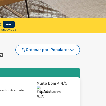
:
--
SEGUNDOS
Ordenar por:
Populares
La
Muito bom
4,4
/5
e centro da cidade
677 classificações