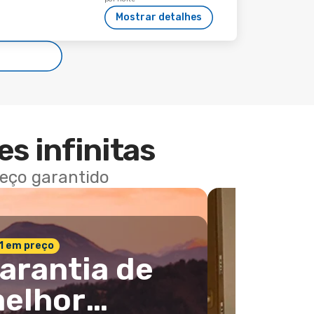
Mostrar detalhes
es infinitas
reço garantido
 1 em preço
arantia de
elhor