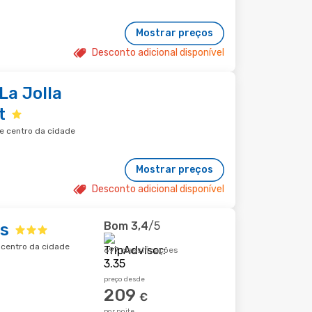
Mostrar preços
Desconto adicional disponível
La Jolla
t
de centro da cidade
Mostrar preços
Desconto adicional disponível
Bom
3,4
/5
es
e centro da cidade
697 classificações
preço desde
209
€
por noite