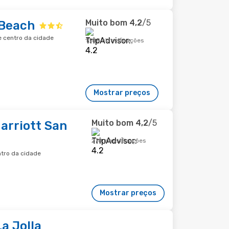
Muito bom
4,2
/5
 Beach
de centro da cidade
1308 classificações
Mostrar preços
Muito bom
4,2
/5
arriott San
270 classificações
ntro da cidade
Mostrar preços
a Jolla