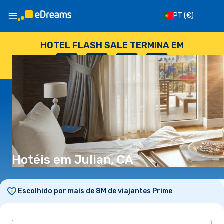
PT
(€)
HOTEL FLASH SALE TERMINA EM
--
:
--
:
--
:
--
DIAS
HORAS
MINUTOS
SEGUNDOS
Hotéis em Julian, CA
Escolhido por mais de 8M de viajantes Prime