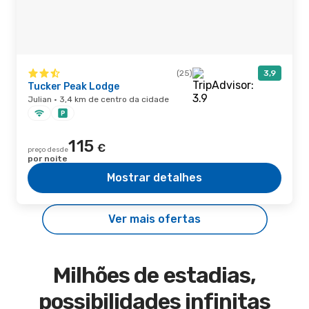
(25)
3,9
Tucker Peak Lodge
Julian · 3,4 km de centro da cidade
115
€
preço desde
por noite
Mostrar detalhes
Ver mais ofertas
Milhões de estadias,
possibilidades infinitas