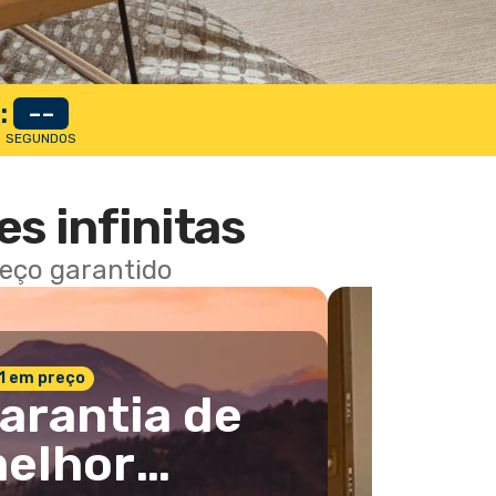
:
--
SEGUNDOS
es infinitas
reço garantido
 1 em preço
arantia de
elhor