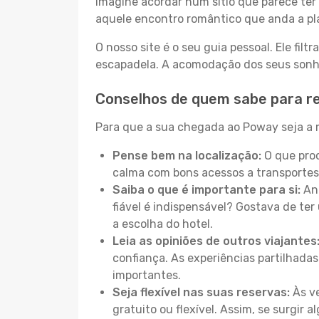
Imagine acordar num sítio que parece ter 
aquele encontro romântico que anda a pl
O nosso site é o seu guia pessoal. Ele filtr
escapadela. A acomodação dos seus sonhos
Conselhos de quem sabe para r
Para que a sua chegada ao Poway seja a m
Pense bem na localização:
O que proc
calma com bons acessos a transportes
Saiba o que é importante para si:
Ant
fiável é indispensável? Gostava de ter 
a escolha do hotel.
Leia as opiniões de outros viajantes
confiança. As experiências partilhadas
importantes.
Seja flexível nas suas reservas:
Às ve
gratuito ou flexível. Assim, se surgir