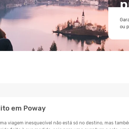
p
Gara
ou 
eito em Poway
a viagem inesquecível não está só no destino, mas també