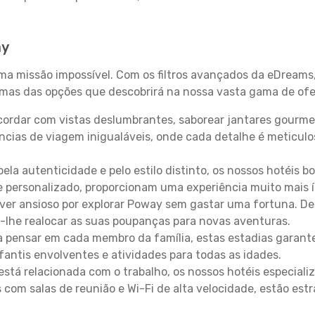
ay
uma missão impossível. Com os filtros avançados da eDreams
gumas das opções que descobrirá na nossa vasta gama de ofe
ordar com vistas deslumbrantes, saborear jantares gourmet
ncias de viagem inigualáveis, onde cada detalhe é meticu
pela autenticidade e pelo estilo distinto, os nossos hotéis 
e personalizado, proporcionam uma experiência muito mais 
iver ansioso por explorar Poway sem gastar uma fortuna. De
-lhe realocar as suas poupanças para novas aventuras.
 pensar em cada membro da família, estas estadias garante
antis envolventes e atividades para todas as idades.
stá relacionada com o trabalho, os nossos hotéis especiali
s com salas de reunião e Wi-Fi de alta velocidade, estão es