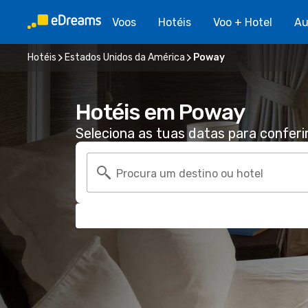
Voos
Hotéis
Voo + Hotel
Au
Hotéis
Estados Unidos da América
Poway
Hotéis em Poway
Seleciona as tuas datas para conferi
Procura um destino ou hotel