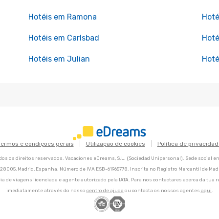
Hotéis em Ramona
Hoté
Hotéis em Carlsbad
Hoté
Hotéis em Julian
Hoté
Termos e condições gerais
Utilização de cookies
Política de privacidad
os os direitos reservados. Vacaciones eDreams, S.L. (Sociedad Unipersonal). Sede social e
8, 28005, Madrid, Espanha. Número de IVA ESB-61965778. Inscrita no Registro Mercantil de Madri
ia de viagens licenciada e agente autorizado pela IATA. Para nos contactares acerca da tua r
imediatamente através do nosso
centro de ajuda
ou contacta os nossos agentes
aqui
.