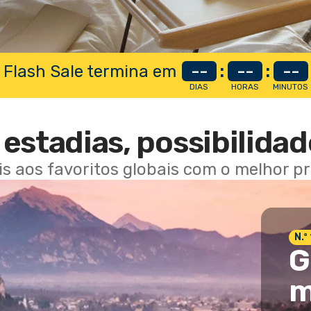
 Flash Sale termina em
--
:
--
:
--
DIAS
HORAS
MINUTOS
estadias, possibilidad
ais aos favoritos globais com o melhor p
N.º
G
m