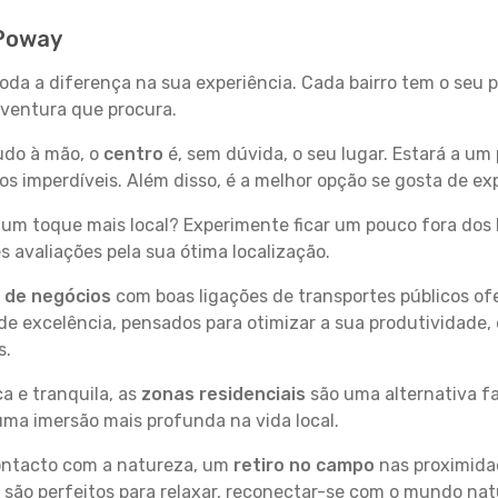
 Poway
toda a diferença na sua experiência. Cada bairro tem o seu 
 aventura que procura.
tudo à mão, o
centro
é, sem dúvida, o seu lugar. Estará a um 
 imperdíveis. Além disso, é a melhor opção se gosta de exp
um toque mais local? Experimente ficar um pouco fora dos 
 avaliações pela sua ótima localização.
s de negócios
com boas ligações de transportes públicos of
e excelência, pensados para otimizar a sua produtividade,
s.
a e tranquila, as
zonas residenciais
são uma alternativa fa
uma imersão mais profunda na vida local.
contacto com a natureza, um
retiro no campo
nas proximida
 são perfeitos para relaxar, reconectar-se com o mundo nat