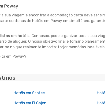
 em Poway
 sua viagem e encontrar a acomodação certa deve ser simp
mparar centenas de hotéis em Poway em simultâneo, garanti
istas em hotéis
. Connosco, pode organizar toda a sua vi
carro de aluguer. O nosso objetivo final é tornar o planeame
rar-se no que realmente importa: forjar memórias indelévei
feita em Poway?
stinos
Hotéis em Santee
Hoté
Hotéis em El Cajon
Hoté