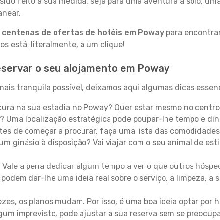
sido feito à sua medida, seja para uma aventura a solo, um
anear.
a
centenas de ofertas de hotéis em Poway
para encontrar
 está, literalmente, a um clique!
eservar o seu alojamento em Poway
ais tranquila possível, deixamos aqui algumas dicas essenc
ura na sua estadia no Poway? Quer estar mesmo no centro
? Uma localização estratégica pode poupar-lhe tempo e din
es de começar a procurar, faça uma lista das comodidades 
um ginásio à disposição? Vai viajar com o seu animal de esti
:
Vale a pena dedicar algum tempo a ver o que outros hósped
 podem dar-lhe uma ideia real sobre o serviço, a limpeza, a
zes, os planos mudam. Por isso, é uma boa ideia optar por
 algum imprevisto, pode ajustar a sua reserva sem se preocup