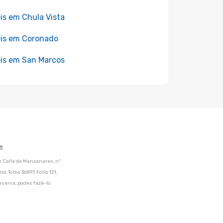
is em Chula Vista
is em Coronado
is em San Marcos
e
m Calle de Manzanares, nº
d, Tomo 36897, Folio 121,
eserva, podes fazê-lo