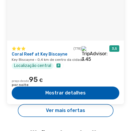
(778)
3,5
Coral Reef at Key Biscayne
Key Biscayne · 0,4 km de centro da cidade
Localização central
95
€
preço desde
por noite
Mostrar detalhes
Ver mais ofertas