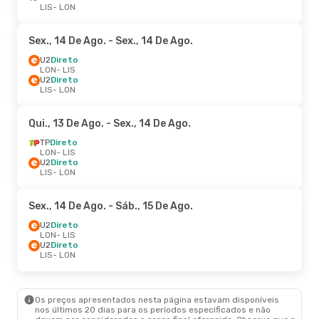
LIS
- LON
Sex., 14 De Ago.
- Sex., 14 De Ago.
U2
Direto
LON
- LIS
U2
Direto
LIS
- LON
Qui., 13 De Ago.
- Sex., 14 De Ago.
TP
Direto
LON
- LIS
U2
Direto
LIS
- LON
Sex., 14 De Ago.
- Sáb., 15 De Ago.
U2
Direto
LON
- LIS
U2
Direto
LIS
- LON
Os preços apresentados nesta página estavam disponíveis
nos últimos 20 dias para os períodos especificados e não