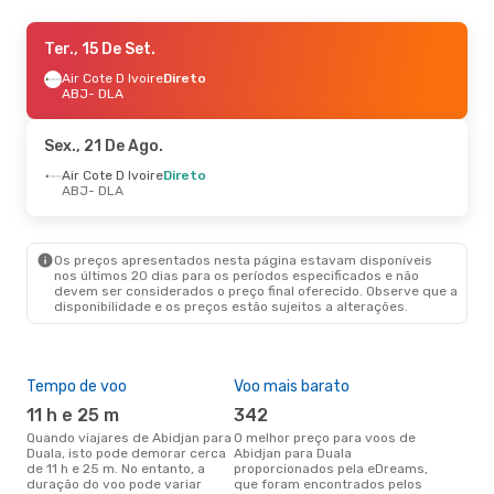
Sex., 21 De Ago.
Ter., 15 De Set.
- Qui., 27 De Ago.
Air Cote D Ivoire
Air Cote D Ivoire
Direto
Direto
ABJ
ABJ
- DLA
- DLA
Air Cote D Ivoire
Direto
DLA
- ABJ
Sex., 21 De Ago.
Ter., 15 De Set.
Air Cote D Ivoire
- Sex., 18 De Set.
Direto
ABJ
- DLA
Air Cote D Ivoire
Direto
ABJ
- DLA
Air Cote D Ivoire
Direto
DLA
- ABJ
Os preços apresentados nesta página estavam disponíveis
nos últimos 20 dias para os períodos especificados e não
devem ser considerados o preço final oferecido. Observe que a
disponibilidade e os preços estão sujeitos a alterações.
Tempo de voo
Voo mais barato
Épo
11 h e 25 m
342
ab
Quando viajares de Abidjan para
O melhor preço para voos de
abril é a altura mais concorrida
Duala, isto pode demorar cerca
Abidjan para Duala
para
de 11 h e 25 m. No entanto, a
proporcionados pela eDreams,
Dua
duração do voo pode variar
que foram encontrados pelos
de 