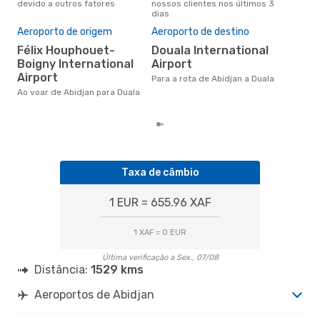
devido a outros fatores
nossos clientes nos últimos 3
clie
dias
Pre
de 
Aeroporto de origem
Aeroporto de destino
5
Félix Houphouet-
Douala International
Um voo de Abidjan para Duala na
Boigny International
Airport
eDr
Airport
Para a rota de Abidjan a Duala
com
dos
Ao voar de Abidjan para Duala
Taxa de câmbio
1 EUR = 655.96 XAF
1 XAF = 0 EUR
Última verificação a Sex., 07/08
Distância:
1529 kms
Aeroportos de Abidjan