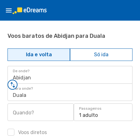
Voos baratos de Abidjan para Duala
Ida e volta
Só ida
De onde?
Abidjan
Para onde?
Duala
Passageiros
Quando?
1 adulto
Voos diretos