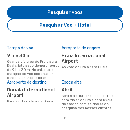
Pesquisar voos
Pesquisar Voo + Hotel
Tempo de voo
Aeroporto de origem
Pre
de 
9 h e 30 m
Praia International
14
Airport
Quando viajares de Praia para
Duala, isto pode demorar cerca
Um voo de Praia para Duala na
Ao voar de Praia para Duala
de 9 h e 30 m. No entanto, a
eDr
duração do voo pode variar
com
devido a outros fatores
dos
Aeroporto de destino
Época alta
Douala International
abril
Airport
abril é a altura mais concorrida
para viajar de Praia para Duala
Para a rota de Praia a Duala
de acordo com os dados de
pesquisa dos nossos clientes