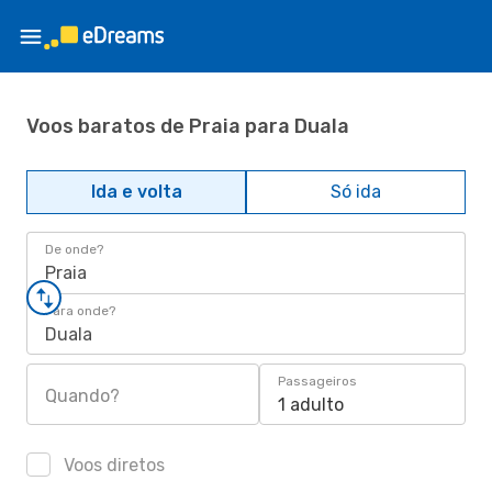
Voos baratos de Praia para Duala
Ida e volta
Só ida
De onde?
Praia
Para onde?
Duala
Passageiros
Quando?
1 adulto
Voos diretos