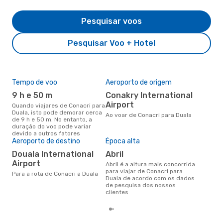
Pesquisar voos
Pesquisar Voo + Hotel
Tempo de voo
Aeroporto de origem
Pre
de 
9 h e 50 m
Conakry International
9
Airport
Quando viajares de Conacri para
Duala, isto pode demorar cerca
Um voo de Conacri para Duala
Ao voar de Conacri para Duala
de 9 h e 50 m. No entanto, a
na 
duração do voo pode variar
€, 
devido a outros fatores
pre
Aeroporto de destino
Época alta
Douala International
abril
Airport
abril é a altura mais concorrida
para viajar de Conacri para
Para a rota de Conacri a Duala
Duala de acordo com os dados
de pesquisa dos nossos
clientes