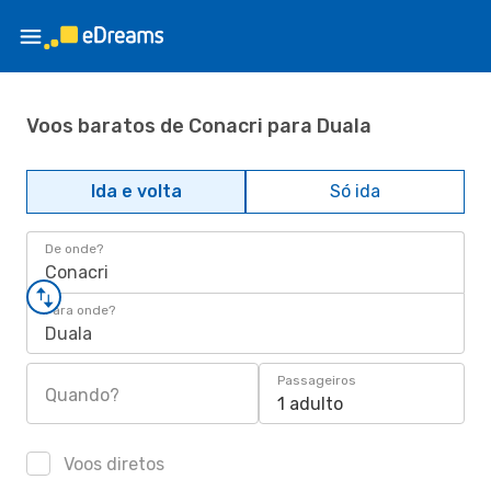
Voos baratos de Conacri para Duala
Ida e volta
Só ida
De onde?
Conacri
Para onde?
Duala
Passageiros
Quando?
1 adulto
Voos diretos