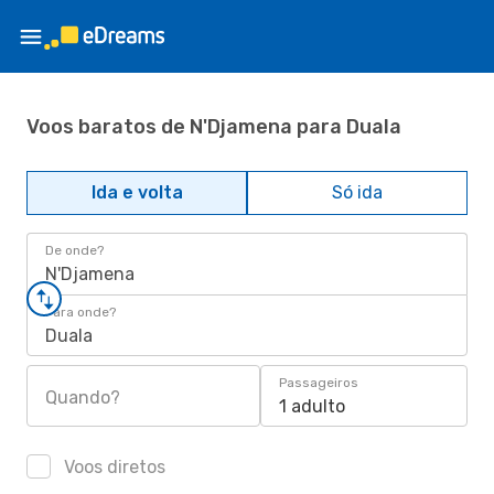
Voos baratos de N'Djamena para Duala
Ida e volta
Só ida
De onde?
N'Djamena
Para onde?
Duala
Passageiros
Quando?
1 adulto
Voos diretos