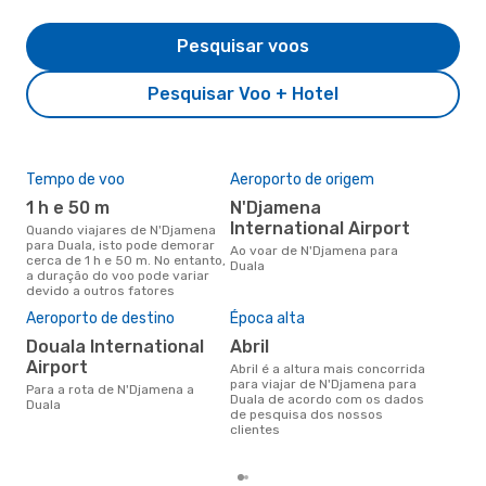
Pesquisar voos
Pesquisar Voo + Hotel
Tempo de voo
Aeroporto de origem
Com
ope
1 h e 50 m
N'Djamena
W
International Airport
Quando viajares de N'Djamena
para Duala, isto pode demorar
Companhias aéreas que viajam
Ao voar de N'Djamena para
cerca de 1 h e 50 m. No entanto,
de 
Duala
a duração do voo pode variar
devido a outros fatores
A m
Aeroporto de destino
Época alta
res
Douala International
abril
j
Airport
abril é a altura mais concorrida
janeiro é uma das melhores
para viajar de N'Djamena para
Para a rota de N'Djamena a
altu
Duala de acordo com os dados
Duala
com
de pesquisa dos nossos
aco
clientes
nos