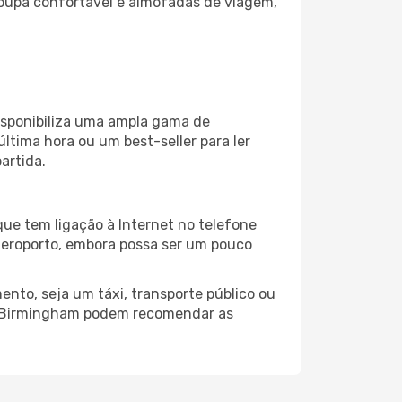
oupa confortável e almofadas de viagem,
isponibiliza uma ampla gama de
tima hora ou um best-seller para ler
artida.
ue tem ligação à Internet no telefone
o aeroporto, embora possa ser um pouco
nto, seja um táxi, transporte público ou
do Birmingham podem recomendar as