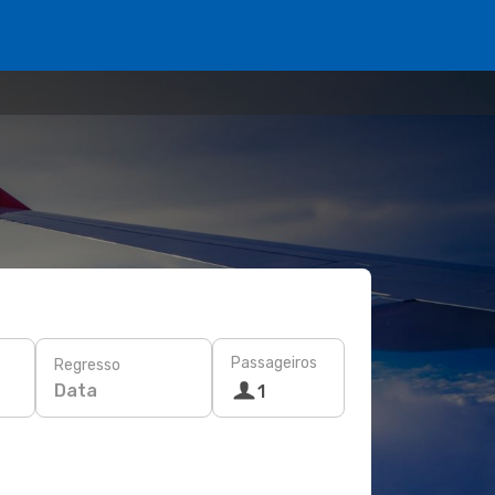
Passageiros
Regresso
Data
1