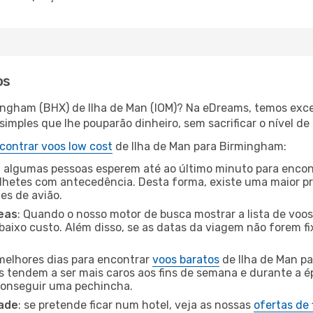
os
ingham (BHX) de Ilha de Man (IOM)? Na eDreams, temos exce
imples que lhe pouparão dinheiro, sem sacrificar o nível de
contrar voos low cost
de Ilha de Man para Birmingham:
 algumas pessoas esperem até ao último minuto para encont
hetes com antecedência. Desta forma, existe uma maior pr
tes de avião.
eas
: Quando o nosso motor de busca mostrar a lista de voos 
baixo custo. Além disso, se as datas da viagem não forem fi
 melhores dias para encontrar
voos baratos
de Ilha de Man p
es tendem a ser mais caros aos fins de semana e durante a é
 conseguir uma pechincha.
dade
: se pretende ficar num hotel, veja as nossas
ofertas de