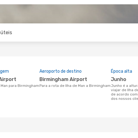
úteis
rigem
Aeroporto de destino
Época alta
Airport
Birmingham Airport
junho
de Man para Birmingham
Para a rota de Ilha de Man a Birmingham
junho é a altura mais concorrida para
viajar de Ilha
de acordo com
dos nossos cli