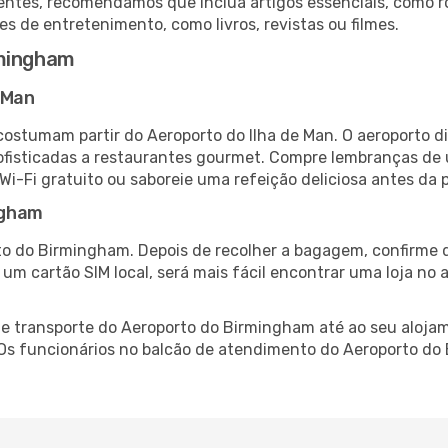
ntes, recomendamos que inclua artigos essenciais, como r
es de entretenimento, como livros, revistas ou filmes.
rmingham
 Man
costumam partir do Aeroporto do Ilha de Man. O aeroporto d
fisticadas a restaurantes gourmet. Compre lembranças de úl
 Wi-Fi gratuito ou saboreie uma refeição deliciosa antes da p
ngham
to do Birmingham. Depois de recolher a bagagem, confirme q
e um cartão SIM local, será mais fácil encontrar uma loja n
 transporte do Aeroporto do Birmingham até ao seu alojame
. Os funcionários no balcão de atendimento do Aeroporto 