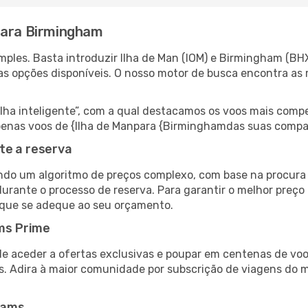
para Birmingham
ples. Basta introduzir Ilha de Man (IOM) e Birmingham (BHX
as opções disponíveis. O nosso motor de busca encontra as 
 inteligente”, com a qual destacamos os voos mais compet
r apenas voos de {Ilha de Manpara {Birminghamdas suas compa
te a reserva
do um algoritmo de preços complexo, com base na procura e
durante o processo de reserva. Para garantir o melhor preço
 que se adeque ao seu orçamento.
ms Prime
de aceder a ofertas exclusivas e poupar em centenas de voo
s. Adira à maior comunidade por subscrição de viagens do
eams