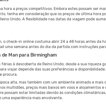
 hora a preços competitivos. Embora estes possam ser mais
nto, tenha em consideração que os preços de última hora p
Reino Unido. A flexibilidade nas datas da viagem pode aume
, o check-in online costuma abrir 24 a 48 horas antes da h
il uma semana antes do dia da partida com instruções para
lha de Man para Birmingham
 férias à descoberta de Reino Unido, desde a sua riqueza g
ara viajar depende das suas preferências e disponibilidade
e procura.
poca alta, mas também com um ambiente animado e mais ofert
s multidões, preços mais baixos em voos e alojamentos e 
vre possam estar limitadas devido às condições climatéricas
o uma experiência mais envolvente.