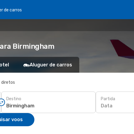
er de carros
 para Birmingham
otel
Aluguer de carros
 diretos
Destino
Partida
Data
isar voos