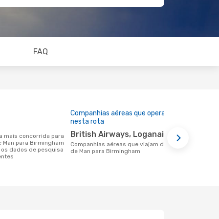
FAQ
Companhias aéreas que operam
Preço médi
nesta rota
259 €
British Airways, Loganair
Um voo de Ilha de Man para Birmingham
 de Man para Birmingham
na eDreams 
Companhias aéreas que viajam de Ilha
 os dados de pesquisa
base nos da
de Man para Birmingham
entes
6 meses