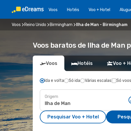
Voos
Hotéis
Voo + Hotel
Alugu
Voos
Reino Unido
Birmingham
Ilha de Man - Birmingham
Voos baratos de Ilha de Man
Voos
Hotéis
Voo + H
Ida e volta
Só ida
Várias escalas
Só voos
Origem
Pesquisar Voo + Hotel
Pesqu