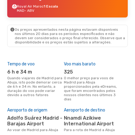
Royal Air Maroc
1 Escala
MAD
- ABV
Os preços apresentados nesta página estavam disponíveis
nos últimos 20 dias para os períodos especificados e não
devem ser considerados o preço final oferecido. Observe que a
disponibilidade e os preços estão sujeitos a alterações.
Tempo de voo
Voo mais barato
Épo
6 h e 34 m
325
j
Quando viajares de Madrid para
O melhor preço para voos de
junho é a altura mais
Abuja, isto pode demorar cerca
Madrid para Abuja
conc
de 6 h e 34 m. No entanto, a
proporcionados pela eDreams,
par
duração do voo pode variar
que foram encontrados pelos
dad
devido a outros fatores
nossos clientes nos últimos 3
clie
dias
A m
res
Aeroporto de origem
Aeroporto de destino
d
Adolfo Suárez Madrid -
Nnamdi Azikiwe
abril é uma das melhores
Barajas Airport
International Airport
altu
com
Ao voar de Madrid para Abuja
Para a rota de Madrid a Abuja
aco