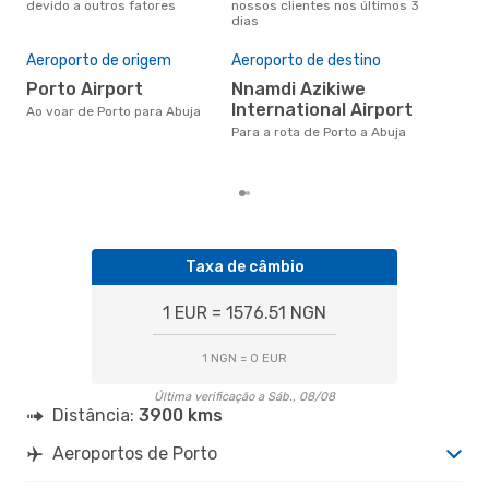
devido a outros fatores
nossos clientes nos últimos 3
clie
dias
A m
res
Aeroporto de origem
Aeroporto de destino
ma
Porto Airport
Nnamdi Azikiwe
novembro é uma das melhores
International Airport
altu
Ao voar de Porto para Abuja
com
Para a rota de Porto a Abuja
com
clie
Taxa de câmbio
1 EUR = 1576.51 NGN
1 NGN = 0 EUR
Última verificação a Sáb., 08/08
Distância:
3900 kms
Aeroportos de Porto