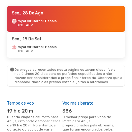
Seg., 14 De Set.
Sex., 28 De Ago.
- Sáb., 19 De Set.
Turkish Airlines
Royal Air Maroc
1 Escala
1 Escala
OPO
OPO
- ABV
- ABV
Turkish Airlines
1 Escala
ABV
- OPO
Sex., 18 De Set.
Sáb., 5 De Set.
Royal Air Maroc
- Seg., 14 De Set.
1 Escala
OPO
- ABV
Turkish Airlines
1 Escala
OPO
- ABV
Turkish Airlines
1 Escala
ABV
- OPO
Os preços apresentados nesta página estavam disponíveis
nos últimos 20 dias para os períodos especificados e não
devem ser considerados o preço final oferecido. Observe que a
disponibilidade e os preços estão sujeitos a alterações.
Tempo de voo
Voo mais barato
Épo
19 h e 20 m
386
j
Quando viajares de Porto para
O melhor preço para voos de
junho é a altura mais
Abuja, isto pode demorar cerca
Porto para Abuja
conc
de 19 h e 20 m. No entanto, a
proporcionados pela eDreams,
par
duração do voo pode variar
que foram encontrados pelos
dad