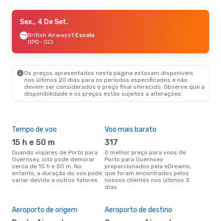
Seg., 14 De Set.
Sex., 4 De Set.
- Sex., 18 De Set.
British Airways
British Airways
1 Escala
1 Escala
OPO
OPO
- GCI
- GCI
Aurigny Air Services
1 Escala
GCI
- OPO
Os preços apresentados nesta página estavam disponíveis
nos últimos 20 dias para os períodos especificados e não
devem ser considerados o preço final oferecido. Observe que a
disponibilidade e os preços estão sujeitos a alterações.
Tempo de voo
Voo mais barato
Épo
15 h e 50 m
317
ab
Quando viajares de Porto para
O melhor preço para voos de
abril é a altura mais concorrida
Guernsey, isto pode demorar
Porto para Guernsey
para
cerca de 15 h e 50 m. No
proporcionados pela eDreams,
Gue
entanto, a duração do voo pode
que foram encontrados pelos
dad
variar devido a outros fatores
nossos clientes nos últimos 3
clie
dias
A m
res
Aeroporto de origem
Aeroporto de destino
m
dezembro é uma das melhores