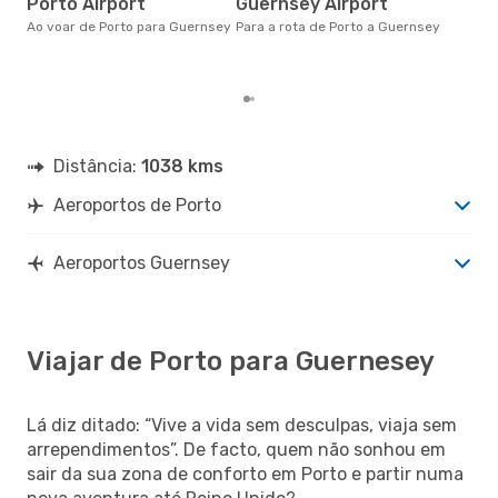
Porto Airport
Guernsey Airport
alt
Ao voar de Porto para Guernsey
Para a rota de Porto a Guernsey
com
com
clie
Distância:
1038 kms
Aeroportos de Porto
Aeroportos Guernsey
Viajar de Porto para Guernesey
Lá diz ditado: “Vive a vida sem desculpas, viaja sem
arrependimentos”. De facto, quem não sonhou em
sair da sua zona de conforto em Porto e partir numa