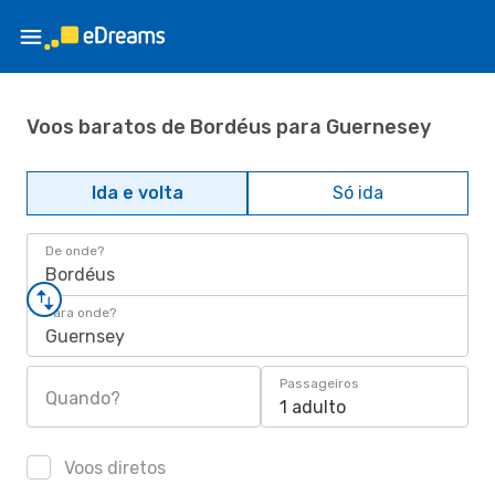
Voos baratos de Bordéus para Guernesey
Ida e volta
Só ida
De onde?
Bordéus
Para onde?
Guernsey
Passageiros
Quando?
1 adulto
Voos diretos