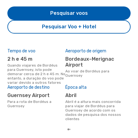
Pesquisar voos
Pesquisar Voo + Hotel
Tempo de voo
Aeroporto de origem
Pre
de 
2 h e 45 m
Bordeaux–Merignac
2
Airport
Quando viajares de Bordéus
para Guernsey, isto pode
Um voo de Bordéus para
Ao voar de Bordéus para
demorar cerca de 2 h e 45 m. No
Gue
Guernsey
entanto, a duração do voo pode
cer
variar devido a outros fatores
dad
Aeroporto de destino
Época alta
mes
Guernsey Airport
abril
Para a rota de Bordéus a
abril é a altura mais concorrida
Guernsey
para viajar de Bordéus para
Guernsey de acordo com os
dados de pesquisa dos nossos
clientes