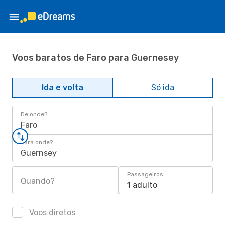
Voos baratos de Faro para Guernesey
Ida e volta
Só ida
De onde?
Faro
Para onde?
Guernsey
Passageiros
Quando?
1 adulto
Voos diretos