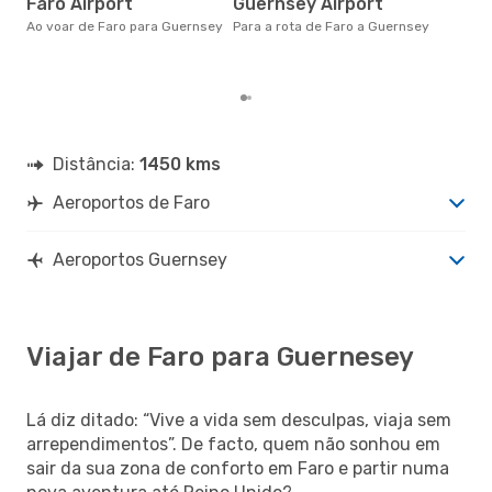
Faro Airport
Guernsey Airport
alt
Ao voar de Faro para Guernsey
Para a rota de Faro a Guernsey
com
com
clie
Distância:
1450 kms
Aeroportos de Faro
Aeroportos Guernsey
Viajar de Faro para Guernesey
Lá diz ditado: “Vive a vida sem desculpas, viaja sem
arrependimentos”. De facto, quem não sonhou em
sair da sua zona de conforto em Faro e partir numa