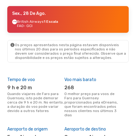
Qua., 19 De Ago.
Sex., 28 De Ago.
- Qui., 20 De Ago.
Jet2.Com
British Airways
1 Escala
1 Escala
FAO
FAO
- GCI
- GCI
Aurigny Air Services
1 Escala
GCI
- FAO
Os preços apresentados nesta página estavam disponíveis
nos últimos 20 dias para os períodos especificados e não
devem ser considerados o preço final oferecido. Observe que a
disponibilidade e os preços estão sujeitos a alterações.
Tempo de voo
Voo mais barato
Épo
9 h e 20 m
268
ab
Quando viajares de Faro para
O melhor preço para voos de
abril é a altura mais concorrida
Guernsey, isto pode demorar
Faro para Guernsey
para
cerca de 9 h e 20 m. No entanto,
proporcionados pela eDreams,
Gue
a duração do voo pode variar
que foram encontrados pelos
dad
devido a outros fatores
nossos clientes nos últimos 3
clie
dias
A m
res
Aeroporto de origem
Aeroporto de destino
ab
janeiro é uma das melhores