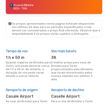
Ryanair
Direto
BDS
- TRN
Os preços apresentados nesta página estavam disponíveis
nos últimos 20 dias para os períodos especificados e não
devem ser considerados o preço final oferecido. Observe que a
disponibilidade e os preços estão sujeitos a alterações.
Tempo de voo
Voo mais barato
Épo
1 h e 50 m
38
ab
Quando viajares de Brindisi para
O melhor preço para voos de
abril é a altura mais concorrida
Turim, isto pode demorar cerca
Brindisi para Turim
para
de 1 h e 50 m. No entanto, a
proporcionados pela eDreams,
Tur
duração do voo pode variar
que foram encontrados pelos
de 
devido a outros fatores
nossos clientes nos últimos 3
clie
dias
Pre
de 
92
Aeroporto de origem
Aeroporto de destino
Um voo de Brindisi para Turim
Casale Airport
Caselle Airport
na 
Ao voar de Brindisi para Turim
Para a rota de Brindisi a Turim
€, 
pre