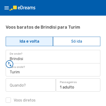
Voos baratos de Brindisi para Turim
Ida e volta
Só ida
De onde?
Brindisi
Para onde?
Turim
Passageiros
Quando?
1 adulto
Voos diretos