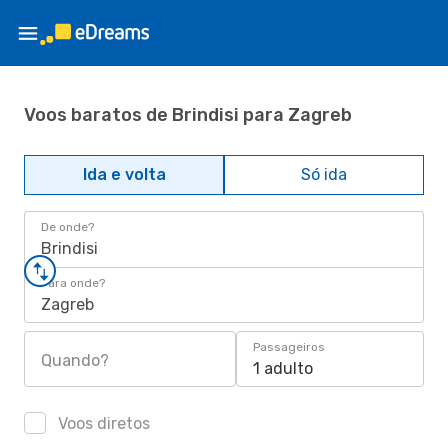
Voos baratos de Brindisi para Zagreb
Ida e volta
Só ida
De onde?
Brindisi
Para onde?
Zagreb
Passageiros
Quando?
1 adulto
Voos diretos