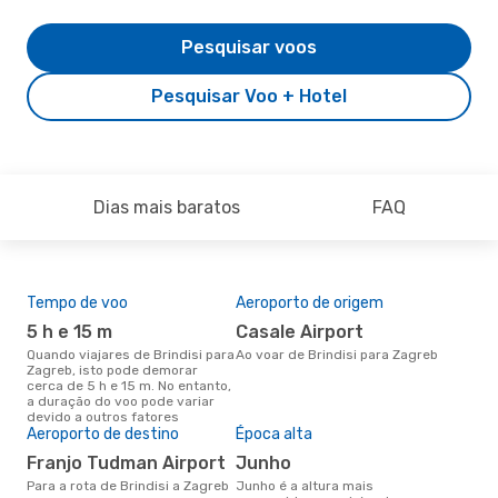
Pesquisar voos
Pesquisar Voo + Hotel
Dias mais baratos
FAQ
Tempo de voo
Aeroporto de origem
Pre
de 
5 h e 15 m
Casale Airport
3
Quando viajares de Brindisi para
Ao voar de Brindisi para Zagreb
Zagreb, isto pode demorar
Um voo de Brindisi para Zagreb
cerca de 5 h e 15 m. No entanto,
na 
a duração do voo pode variar
€, 
devido a outros fatores
pre
Aeroporto de destino
Época alta
Franjo Tudman Airport
junho
Para a rota de Brindisi a Zagreb
junho é a altura mais