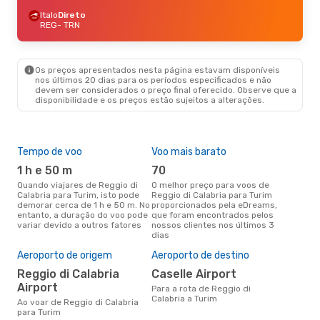
Italo
Direto
REG
- TRN
Os preços apresentados nesta página estavam disponíveis
nos últimos 20 dias para os períodos especificados e não
devem ser considerados o preço final oferecido. Observe que a
disponibilidade e os preços estão sujeitos a alterações.
Tempo de voo
Voo mais barato
Épo
1 h e 50 m
70
ab
Quando viajares de Reggio di
O melhor preço para voos de
abril é a altura mais concorrida
Calabria para Turim, isto pode
Reggio di Calabria para Turim
para
demorar cerca de 1 h e 50 m. No
proporcionados pela eDreams,
par
entanto, a duração do voo pode
que foram encontrados pelos
dad
variar devido a outros fatores
nossos clientes nos últimos 3
clie
dias
Pre
de 
Aeroporto de origem
Aeroporto de destino
10
Reggio di Calabria
Caselle Airport
Um voo de Reggio di Calabria
Airport
Para a rota de Reggio di
par
Calabria a Turim
cer
Ao voar de Reggio di Calabria
dad
para Turim