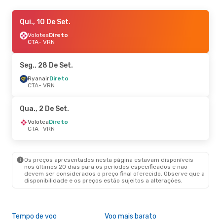
Sex., 4 De Set.
Qui., 10 De Set.
- Dom., 6 De Set.
Volotea
Volotea
Direto
Direto
CTA
CTA
- VRN
- VRN
Wizz Air Malta
Direto
VRN
- CTA
Seg., 28 De Set.
Dom., 6 De Set.
Ryanair
Direto
- Sex., 18 De Set.
CTA
- VRN
Wizz Air Malta
Direto
CTA
- VRN
Volotea
Direto
Qua., 2 De Set.
VRN
- CTA
Volotea
Direto
CTA
- VRN
Os preços apresentados nesta página estavam disponíveis
nos últimos 20 dias para os períodos especificados e não
devem ser considerados o preço final oferecido. Observe que a
disponibilidade e os preços estão sujeitos a alterações.
Tempo de voo
Voo mais barato
Épo