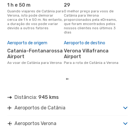
1 h e 50 m
29
j
Quando viajares de Catânia para
O melhor preço para voos de
junho é a altura mais
Verona, isto pode demorar
Catânia para Verona
conc
cerca de 1 h e 50 m. No entanto,
proporcionados pela eDreams,
Cat
a duração do voo pode variar
que foram encontrados pelos
com
devido a outros fatores
nossos clientes nos últimos 3
nos
dias
Pre
de 
Aeroporto de origem
Aeroporto de destino
8
Catania–Fontanarossa
Verona Villafranca
Um voo de Catânia para Verona
Airport
Airport
na 
€, 
Ao voar de Catânia para Verona
Para a rota de Catânia a Verona
pre
Distância:
945 kms
Aeroportos de Catânia
Aeroportos Verona