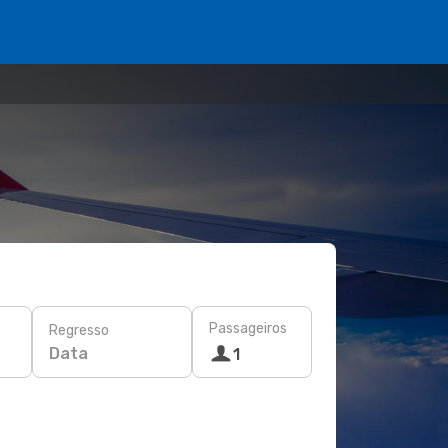
Passageiros
Regresso
Data
1