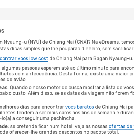
os
an Nyaung-u (NYU) de Chiang Mai (CNX)? Na eDreams, temos 
as dicas simples que lhe pouparão dinheiro, sem sacrificar 
contrar voos low cost
de Chiang Mai para Bagan Nyaung-u:
 algumas pessoas esperem até ao último minuto para encont
hetes com antecedência. Desta forma, existe uma maior pr
tes de avião.
eas
: Quando o nosso motor de busca mostrar a lista de voos 
baixo custo. Além disso, se as datas da viagem não forem fi
 melhores dias para encontrar
voos baratos
de Chiang Mai p
bilhetes tendem a ser mais caros aos fins de semana e durant
lo(a) a conseguir uma pechincha.
dade
: se pretende ficar num hotel, veja as nossas
ofertas de
pode oferecer-lhe grandes descontos no pacote total.