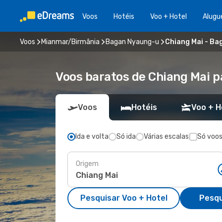
Voos
Hotéis
Voo + Hotel
Alugu
Voos
Mianmar/Birmânia
Bagan Nyaung-u
Chiang Mai - B
Voos baratos de Chiang Mai 
Voos
Hotéis
Voo + H
Ida e volta
Só ida
Várias escalas
Só voos
Origem
Pesquisar Voo + Hotel
Pesqu