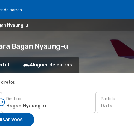
er de carros
agan Nyaung-u
para Bagan Nyaung-u
otel
Aluguer de carros
 diretos
Destino
Partida
Data
isar voos