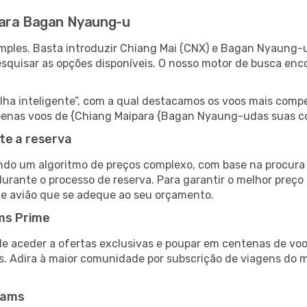
para Bagan Nyaung-u
mples. Basta introduzir Chiang Mai (CNX) e Bagan Nyaung-u
esquisar as opções disponíveis. O nosso motor de busca enc
 inteligente”, com a qual destacamos os voos mais compet
r apenas voos de {Chiang Maipara {Bagan Nyaung-udas suas 
te a reserva
do um algoritmo de preços complexo, com base na procura e
durante o processo de reserva. Para garantir o melhor preç
de avião que se adeque ao seu orçamento.
ms Prime
de aceder a ofertas exclusivas e poupar em centenas de voo
s. Adira à maior comunidade por subscrição de viagens do
eams