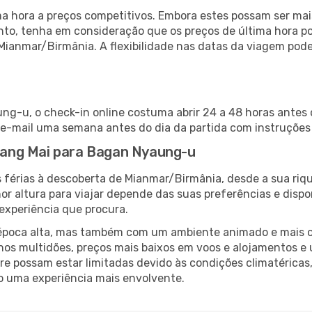
 hora a preços competitivos. Embora estes possam ser mais
nto, tenha em consideração que os preços de última hora p
 Mianmar/Birmânia. A flexibilidade nas datas da viagem pod
g-u, o check-in online costuma abrir 24 a 48 horas antes 
e-mail uma semana antes do dia da partida com instruções 
hiang Mai para Bagan Nyaung-u
s férias à descoberta de Mianmar/Birmânia, desde a sua riq
or altura para viajar depende das suas preferências e disp
 experiência que procura.
poca alta, mas também com um ambiente animado e mais ofert
s multidões, preços mais baixos em voos e alojamentos e 
vre possam estar limitadas devido às condições climatéricas
o uma experiência mais envolvente.