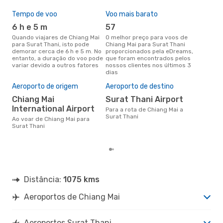
Tempo de voo
Voo mais barato
Épo
6 h e 5 m
57
ab
Quando viajares de Chiang Mai
O melhor preço para voos de
abril é a altura mais concorrida
para Surat Thani, isto pode
Chiang Mai para Surat Thani
para
demorar cerca de 6 h e 5 m. No
proporcionados pela eDreams,
Sur
entanto, a duração do voo pode
que foram encontrados pelos
dad
variar devido a outros fatores
nossos clientes nos últimos 3
clie
dias
Pre
de 
Aeroporto de origem
Aeroporto de destino
74
Chiang Mai
Surat Thani Airport
Um voo de Chiang Mai para
International Airport
Para a rota de Chiang Mai a
Sur
Surat Thani
cer
Ao voar de Chiang Mai para
dad
Surat Thani
mes
Distância:
1075 kms
Aeroportos de Chiang Mai
Aeroportos Surat Thani