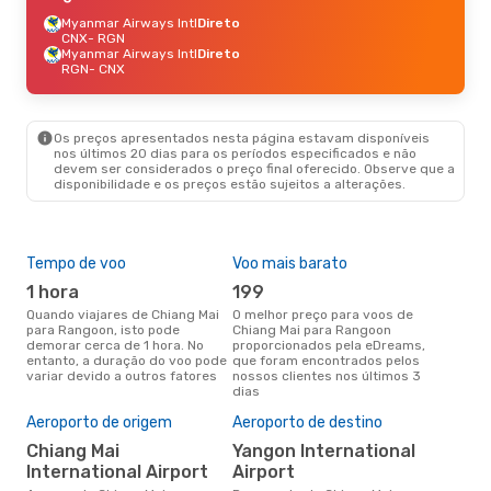
Myanmar Airways Intl
Direto
CNX
- RGN
Myanmar Airways Intl
Direto
RGN
- CNX
Os preços apresentados nesta página estavam disponíveis
nos últimos 20 dias para os períodos especificados e não
devem ser considerados o preço final oferecido. Observe que a
disponibilidade e os preços estão sujeitos a alterações.
Tempo de voo
Voo mais barato
Épo
1 hora
199
j
Quando viajares de Chiang Mai
O melhor preço para voos de
junho é a altura mais
para Rangoon, isto pode
Chiang Mai para Rangoon
conc
demorar cerca de 1 hora. No
proporcionados pela eDreams,
Mai
entanto, a duração do voo pode
que foram encontrados pelos
com
variar devido a outros fatores
nossos clientes nos últimos 3
nos
dias
Pre
de 
Aeroporto de origem
Aeroporto de destino
12
Chiang Mai
Yangon International
Um voo de Chiang Mai para
International Airport
Airport
Ran