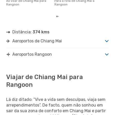
cer
Ao voar de Chiang Mai para
Para a rota de Chiang Mai a
dad
Rangoon
Rangoon
mes
Distância:
374 kms
Aeroportos de Chiang Mai
Aeroportos Rangoon
Viajar de Chiang Mai para
Rangoon
Lá diz ditado: “Vive a vida sem desculpas, viaja sem
arrependimentos”. De facto, quem não sonhou em
sair da sua zona de conforto em Chiang Mai e partir