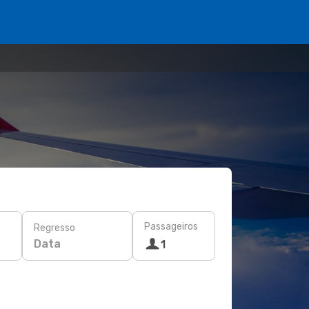
Passageiros
Regresso
Data
1