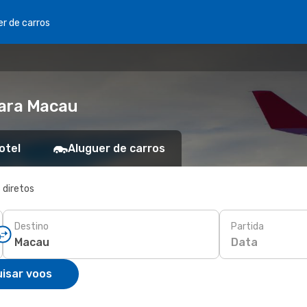
er de carros
para Macau
otel
Aluguer de carros
 diretos
Destino
Partida
Data
isar voos