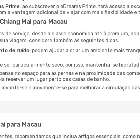
ms Prime
: ao subscrever o eDreams Prime, terá acesso a exc
m a vantagem adicional de viajar com mais flexibilidade e 
Chiang Mai para Macau
os de serviço, desde a classe económica até à premium, ad
 sua viagem, considere também as seguintes dicas:
to de ruído
: podem ajudar a criar um ambiente mais tranqu
de ser particularmente seco, por isso, mantenha-se hidratad
 pense no espaço para as pernas e na proximidade das comod
ia reservar um lugar perto das casas de banho.
: levante-se e movimente-se para melhorar a circulação das
Mai para Macau
ntes, recomendamos que inclua artigos essenciais, como r