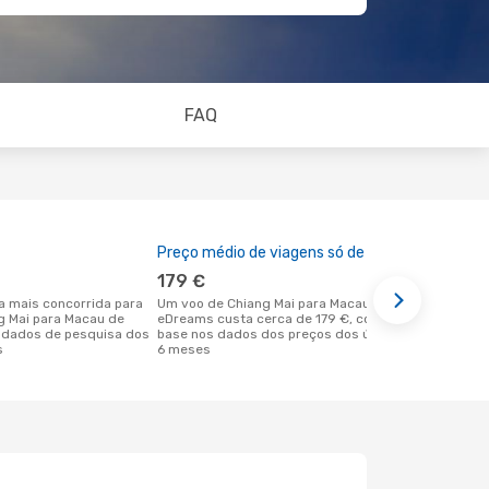
FAQ
Preço médio de viagens só de ida
A melhor al
179 €
abril
Um voo de Chiang Mai para Macau na
junho é uma das melhores alturas para
ng Mai para Macau de
eDreams custa cerca de 179 €, com
voar para M
 dados de pesquisa dos
base nos dados dos preços dos últimos
Mai de acor
s
6 meses
nossos clie