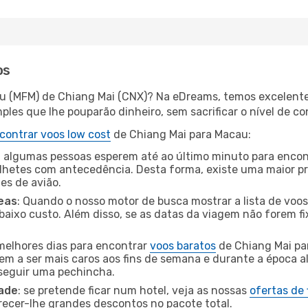
os
u (MFM) de Chiang Mai (CNX)? Na eDreams, temos excelentes
les que lhe pouparão dinheiro, sem sacrificar o nível de co
contrar voos low cost
de Chiang Mai para Macau:
 algumas pessoas esperem até ao último minuto para encont
hetes com antecedência. Desta forma, existe uma maior pr
tes de avião.
eas
: Quando o nosso motor de busca mostrar a lista de voos 
baixo custo. Além disso, se as datas da viagem não forem fi
 melhores dias para encontrar
voos baratos
de Chiang Mai pa
dem a ser mais caros aos fins de semana e durante a época al
nseguir uma pechincha.
dade
: se pretende ficar num hotel, veja as nossas
ofertas de
recer-lhe grandes descontos no pacote total.