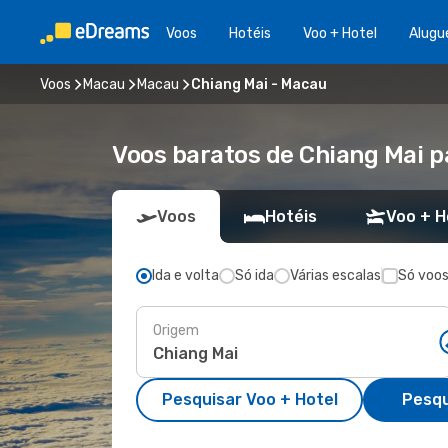
Voos
Hotéis
Voo + Hotel
Alugu
Voos
Macau
Macau
Chiang Mai - Macau
Voos baratos de Chiang Mai 
Voos
Hotéis
Voo + H
Ida e volta
Só ida
Várias escalas
Só voos
Origem
Pesquisar Voo + Hotel
Pesqu